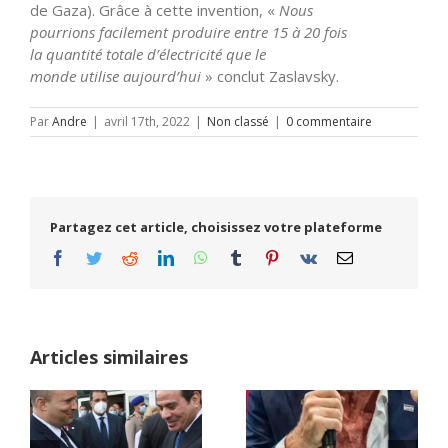
de Gaza). Grâce à cette invention, «
Nous
pourrions
facilement produire entre 15 à 20 fois
la quantité totale d’électricité que le
monde utilise aujourd’hui
» conclut Zaslavsky.
Par
Andre
|
avril 17th, 2022
|
Non classé
|
0 commentaire
Partagez cet article, choisissez votre plateforme
Facebook
Twitter
Reddit
LinkedIn
WhatsApp
Tumblr
Pinterest
Vk
Email
Articles similaires