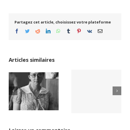
Partagez cet article, choisissez votre plateforme
Facebook
Twitter
Reddit
LinkedIn
WhatsApp
Tumblr
Pinterest
Vk
Email
Articles similaires
Yaïr Golan : une
Netflix Field of
démocratie pour
Dreams (1989)
un seul camp