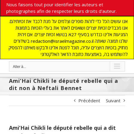
Nous faisons tout pour identifier les auteurs et
photographes afin de respecter leurs droits d'auteur.
אנו עושים הכל כדי לזהות סופרים וצלמים על מנת לכבד את זכויותיהם.
אנו מכבדים זכויות יוצרים ושואפים לאתר את בעלי הזכויות בתמונות
המגיעות אלינו כנדרש בסעיף 27א בנושא זכויות יוצרים. אם זיהית
בשידורים redaction@israelmagazine.co.il שלנו תמונה שאתה
מחזיק בזכויות היוצרים עליה, תוכל לפנות אלינו ולבקש מאיתנו להפסיק
להשתמש בה, באמצעות כתובת הדואר האלקטרוני
Aller à...
Ami’Hai Chikli le député rebelle qui a
dit non à Neftali Bennet
Précédent
Suivant
Ami’Hai Chikli le député rebelle qui a dit