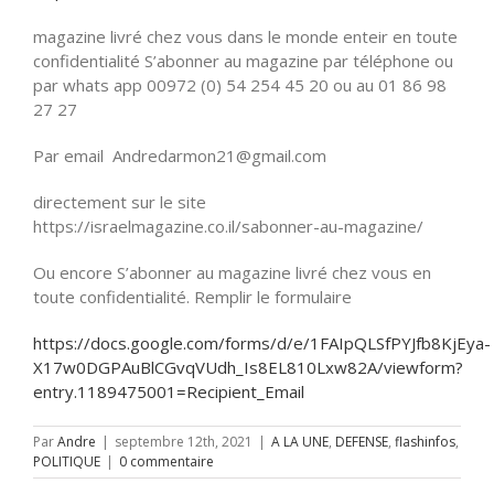
magazine livré chez vous dans le monde enteir en toute
confidentialité S’abonner au magazine par téléphone ou
par whats app 00972 (0) 54 254 45 20 ou au 01 86 98
27 27
Par email Andredarmon21@gmail.com
directement sur le site
https://israelmagazine.co.il/sabonner-au-magazine/
Ou encore S’abonner au magazine livré chez vous en
toute confidentialité. Remplir le formulaire
https://docs.google.com/forms/d/e/1FAIpQLSfPYJfb8KjEya-
X17w0DGPAuBlCGvqVUdh_Is8EL810Lxw82A/viewform?
entry.1189475001=Recipient_Email
Par
Andre
|
septembre 12th, 2021
|
A LA UNE
,
DEFENSE
,
flashinfos
,
POLITIQUE
|
0 commentaire