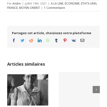
Par
Andre
|
juillet 19th, 2021
|
A LA UNE
,
ECONOMIE
,
ETATS-UNIS
,
FRANCE
,
MOYEN ORIENT
|
1 Commentaire
Partagez cet article, choisissez votre plateforme
Facebook
Twitter
Reddit
LinkedIn
WhatsApp
Tumblr
Pinterest
Vk
Email
Articles similaires
Yaïr Golan : une
Netflix Field of
démocratie pour
Dreams (1989)
un seul camp