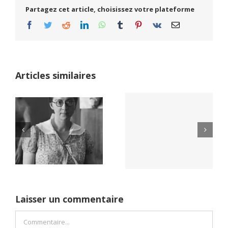
Partagez cet article, choisissez votre plateforme
Facebook
Twitter
Reddit
LinkedIn
WhatsApp
Tumblr
Pinterest
Vk
Email
Articles similaires
Yaïr Golan : une
Netflix Field of
démocratie pour
Dreams (1989)
un seul camp
Laisser un commentaire
Commentaire