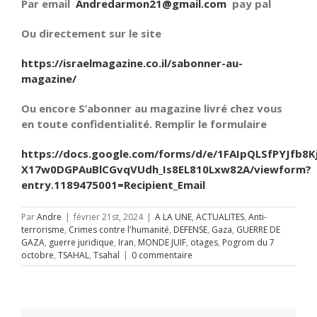
Par email
Andredarmon21@gmail.com
pay pal
Ou directement sur le site
https://israelmagazine.co.il/sabonner-au-
magazine/
Ou encore S’abonner au magazine livré chez vous
en toute confidentialité. Remplir le formulaire
https://docs.google.com/forms/d/e/1FAIpQLSfPYJfb8K
X17w0DGPAuBlCGvqVUdh_Is8EL810Lxw82A/viewform?
entry.1189475001=Recipient_Email
Par
Andre
|
février 21st, 2024
|
A LA UNE
,
ACTUALITES
,
Anti-
terrorisme
,
Crimes contre l'humanité
,
DEFENSE
,
Gaza
,
GUERRE DE
GAZA
,
guerre juridique
,
Iran
,
MONDE JUIF
,
otages
,
Pogrom du 7
octobre
,
TSAHAL
,
Tsahal
|
0 commentaire