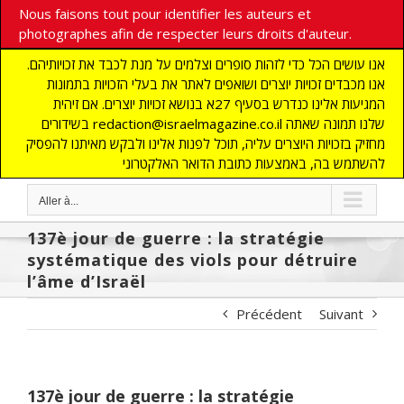
Nous faisons tout pour identifier les auteurs et
photographes afin de respecter leurs droits d'auteur.
אנו עושים הכל כדי לזהות סופרים וצלמים על מנת לכבד את זכויותיהם.
אנו מכבדים זכויות יוצרים ושואפים לאתר את בעלי הזכויות בתמונות
המגיעות אלינו כנדרש בסעיף 27א בנושא זכויות יוצרים. אם זיהית
בשידורים redaction@israelmagazine.co.il שלנו תמונה שאתה
מחזיק בזכויות היוצרים עליה, תוכל לפנות אלינו ולבקש מאיתנו להפסיק
להשתמש בה, באמצעות כתובת הדואר האלקטרוני
Aller à...
137è jour de guerre : la stratégie
systématique des viols pour détruire
l’âme d’Israël
Précédent
Suivant
137è jour de guerre : la stratégie