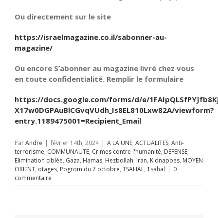
Ou directement sur le site
https://israelmagazine.co.il/sabonner-au-
magazine/
Ou encore S’abonner au magazine livré chez vous
en toute confidentialité. Remplir le formulaire
https://docs.google.com/forms/d/e/1FAIpQLSfPYJfb8K
X17w0DGPAuBlCGvqVUdh_Is8EL810Lxw82A/viewform?
entry.1189475001=Recipient_Email
Par
Andre
|
février 14th, 2024
|
A LA UNE
,
ACTUALITES
,
Anti-
terrorisme
,
COMMUNAUTE
,
Crimes contre l'humanité
,
DEFENSE
,
Elimination ciblée
,
Gaza
,
Hamas
,
Hezbollah
,
Iran
,
Kidnappés
,
MOYEN
ORIENT
,
otages
,
Pogrom du 7 octobre
,
TSAHAL
,
Tsahal
|
0
commentaire