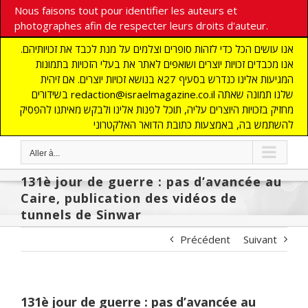
Nous faisons tout pour identifier les auteurs et
photographes afin de respecter leurs droits d'auteur.
אנו עושים הכל כדי לזהות סופרים וצלמים על מנת לכבד את זכויותיהם.
אנו מכבדים זכויות יוצרים ושואפים לאתר את בעלי הזכויות בתמונות
המגיעות אלינו כנדרש בסעיף 27א בנושא זכויות יוצרים. אם זיהית
בשידורים redaction@israelmagazine.co.il שלנו תמונה שאתה
מחזיק בזכויות היוצרים עליה, תוכל לפנות אלינו ולבקש מאיתנו להפסיק
להשתמש בה, באמצעות כתובת הדואר האלקטרוני
Aller à...
131è jour de guerre : pas d’avancée au
Caire, publication des vidéos de
tunnels de Sinwar
Précédent
Suivant
131è jour de guerre : pas d’avancée au