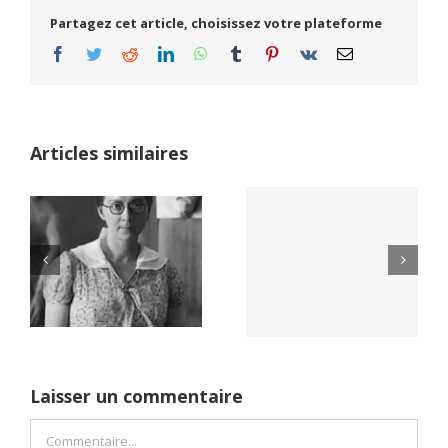
Partagez cet article, choisissez votre plateforme
Facebook
Twitter
Reddit
LinkedIn
WhatsApp
Tumblr
Pinterest
Vk
Email
Articles similaires
Yaïr Golan : une
Netflix Field of
démocratie pour
Dreams (1989)
un seul camp
Laisser un commentaire
Commentaire