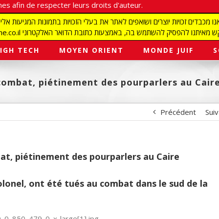
es afin de respecter leurs droits d'auteur.
redaction@israelmagazine.co.il סיק להשתמש בה, באמצעות כתובת הדואר האלקטרוני
IGH TECH
MOYEN ORIENT
MONDE JUIF
S
 combat, piétinement des pourparlers au Cair
Précédent
Sui
bat, piétinement des pourparlers au Caire
olonel, ont été tués au combat dans le sud de la