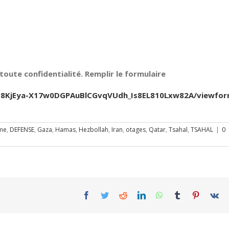
oute confidentialité. Remplir le formulaire
Jfb8KjEya-X17w0DGPAuBlCGvqVUdh_Is8EL810Lxw82A/viewfo
sme
,
DEFENSE
,
Gaza
,
Hamas
,
Hezbollah
,
Iran
,
otages
,
Qatar
,
Tsahal
,
TSAHAL
|
0
Facebook
Twitter
Reddit
LinkedIn
WhatsApp
Tumblr
Pinterest
Vk