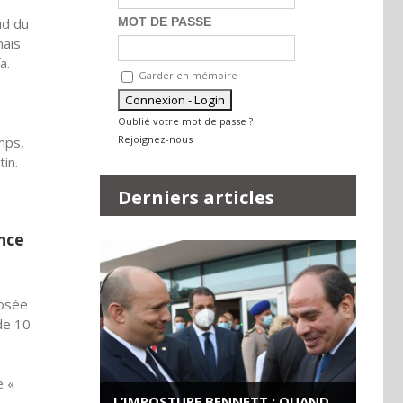
MOT DE PASSE
ud du
nais
a.
Garder en mémoire
Oublié votre mot de passe ?
Rejoignez-nous
mps,
in.
Derniers articles
nce
posée
 de 10
e «
L’IMPOSTURE BENNETT : QUAND