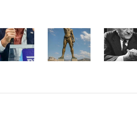
Une lettre
inédite de
Ile de Rhodes ;
Malraux sur
un foyer juif
l’État d’Israël |
déserté
PAR « LA REGLE
DU JEU »