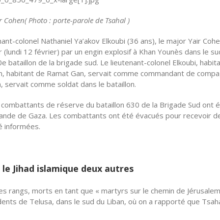
r Cohen( Photo : porte-parole de Tsahal )
nant-colonel Nathaniel Ya’akov Elkoubi (36 ans), le major Yair Coh
r (lundi 12 février) par un engin explosif à Khan Younès dans le s
bataillon de la brigade sud. Le lieutenant-colonel Elkoubi, habit
ohen, habitant de Ramat Gan, servait comme commandant de compa
, servait comme soldat dans le bataillon.
combattants de réserve du bataillon 630 de la Brigade Sud ont 
a bande de Gaza. Les combattants ont été évacués pour recevoir d
té informées.
 le Jihad islamique deux autres
es rangs, morts en tant que « martyrs sur le chemin de Jérusalem
ents de Telusa, dans le sud du Liban, où on a rapporté que Tsah