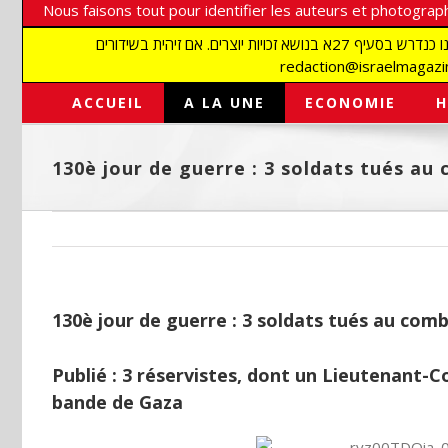
Nous faisons tout pour identifier les auteurs et photograph
אנו עושים הכל כדי לזהות סופרים וצלמים על מנת לכבד את זכויותיהם. אנו מכבדים זכויות יוצרים ושואפים לאתר את בעלי הזכויות בתמונות המגיעות אלינו כנדרש בסעיף 27א בנושא זכויות יוצרים. אם זיהית בשידורים
ACCUEIL
A LA UNE
ECONOMIE
H
130è jour de guerre : 3 soldats tués au
130è jour de guerre : 3 soldats tués au com
Publié : 3 réservistes, dont un Lieutenant-C
bande de Gaza