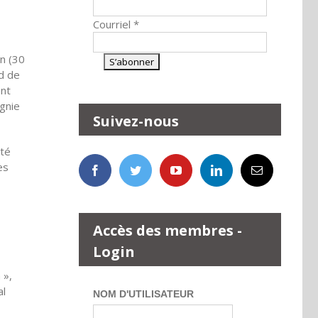
Courriel
*
en (30
ud de
ant
gnie
Suivez-nous
été
es
Accès des membres -
Login
 »,
al
NOM D'UTILISATEUR