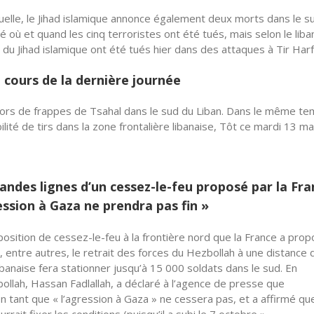
elle, le Jihad islamique annonce également deux morts dans le s
é où et quand les cinq terroristes ont été tués, mais selon le liba
du Jihad islamique ont été tués hier dans des attaques à Tir Harf
 cours de la dernière journée
lors de frappes de Tsahal dans le sud du Liban. Dans le même te
ité de tirs dans la zone frontalière libanaise, Tôt ce mardi 13 mat
andes lignes d’un cessez-le-feu proposé par la Fra
ession à Gaza ne prendra pas fin »
position de cessez-le-feu à la frontière nord que la France a pro
t, entre autres, le retrait des forces du Hezbollah à une distance
ibanaise fera stationner jusqu’à 15 000 soldats dans le sud. En
ollah, Hassan Fadlallah, a déclaré à l’agence de presse que
ion tant que « l’agression à Gaza » ne cessera pas, et a affirmé qu