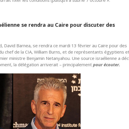
rrait fixer les conditions (puisqu’il a subi le 7 octobre ».
aélienne se rendra au Caire pour discuter des
d, David Barnea, se rendra ce mardi 13 février au Caire pour des
du chef de la CIA, William Burns, et de représentants égyptiens e
emier ministre Benjamin Netanyahou. Une source israélienne a déc
ent, la délégation arriverait – principalement
pour écouter.