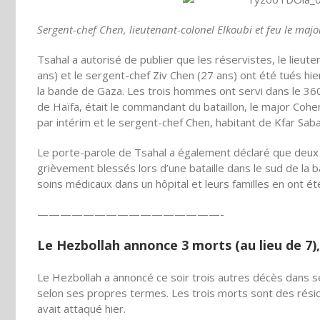
Sergent-chef Chen, lieutenant-colonel Elkoubi et feu le majo
Tsahal a autorisé de publier que les réservistes, le lieute
ans) et le sergent-chef Ziv Chen (27 ans) ont été tués hie
la bande de Gaza. Les trois hommes ont servi dans le 360e 
de Haïfa, était le commandant du bataillon, le major C
par intérim et le sergent-chef Chen, habitant de Kfar Saba
Le porte-parole de Tsahal a également déclaré que deux 
grièvement blessés lors d’une bataille dans le sud de l
soins médicaux dans un hôpital et leurs familles en ont é
——————————
——————-
Le Hezbollah annonce 3 morts (au lieu de 7),
Le Hezbollah a annoncé ce soir trois autres décès dans s
selon ses propres termes. Les trois morts sont des résid
avait attaqué hier.