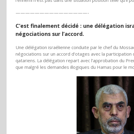
l’ennemi n’est pas dans une situation position telle qu’il pou
——————————
—————-
C’est finalement décidé : une délégation isr
négociations sur l’accord.
Une délégation israélienne conduite par le chef du Mossa
négociations sur un accord d’otages avec la participation 
qatariens. La délégation repart avec l’approbation du Pr
que malgré les demandes illogiques du Hamas pour le mom