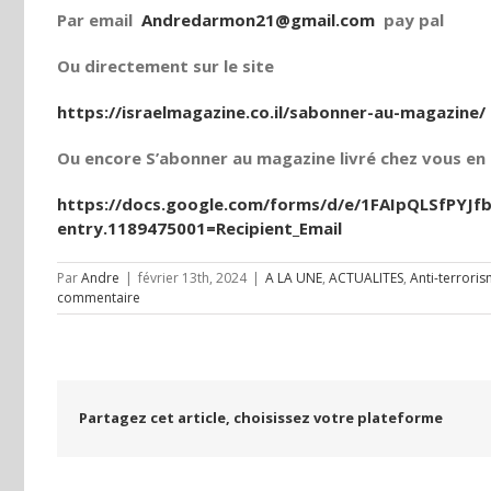
Par email
Andredarmon21@gmail.com
pay pal
Ou directement sur le site
https://israelmagazine.co.il/sabonner-au-magazine/
Ou encore S’abonner au magazine livré chez vous en t
https://docs.google.com/forms/d/e/1FAIpQLSfPY
entry.1189475001=Recipient_Email
Par
Andre
|
février 13th, 2024
|
A LA UNE
,
ACTUALITES
,
Anti-terrori
commentaire
Partagez cet article, choisissez votre plateforme