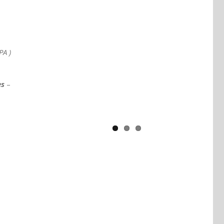
Yaïr Golan : une démocratie pour
un seul camp
PA )
es
–