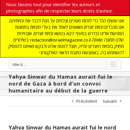
Nous faisons tout pour identifier les auteurs et
photographes afin de respecter leurs droits d'auteur.
אנו עושים הכל כדי לזהות סופרים וצלמים על מנת לכבד את זכויותיהם.
אנו מכבדים זכויות יוצרים ושואפים לאתר את בעלי הזכויות בתמונות
המגיעות אלינו כנדרש בסעיף 27א בנושא זכויות יוצרים. אם זיהית
בשידורים redaction@israelmagazine.co.il שלנו תמונה שאתה
מחזיק בזכויות היוצרים עליה, תוכל לפנות אלינו ולבקש מאיתנו להפסיק
להשתמש בה, באמצעות כתובת הדואר האלקטרוני
Aller à...
Yahya Sinwar du Hamas aurait fui le
nord de Gaza à bord d’un convoi
humanitaire au début de la guerre
Précédent
Suivant
Yahya Sinwar du Hamas aurait fui le nord