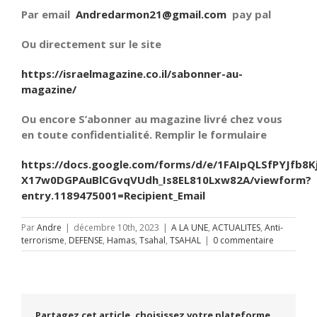
Par email
Andredarmon21@gmail.com
pay pal
Ou directement sur le site
https://israelmagazine.co.il/sabonner-au-
magazine/
Ou encore S’abonner au magazine livré chez vous
en toute confidentialité. Remplir le formulaire
https://docs.google.com/forms/d/e/1FAIpQLSfPYJfb8K
X17w0DGPAuBlCGvqVUdh_Is8EL810Lxw82A/viewform?
entry.1189475001=Recipient_Email
Par
Andre
|
décembre 10th, 2023
|
A LA UNE
,
ACTUALITES
,
Anti-
terrorisme
,
DEFENSE
,
Hamas
,
Tsahal
,
TSAHAL
|
0 commentaire
Partagez cet article, choisissez votre plateforme