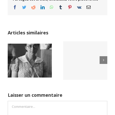
Facebook
Twitter
Reddit
LinkedIn
WhatsApp
Tumblr
Pinterest
Vk
Email
Articles similaires
Yaïr Golan : une
Netflix Field of
démocratie pour
Dreams (1989)
un seul camp
Laisser un commentaire
Commentaire