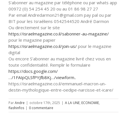
S’abonner au magazine par téléphone ou par whats app
00972 (0) 54 254 45 20 ou au 01 86 98 27 27
Par email Andredarmon21@gmail.com pay pal ou par
BIT pour les Israéliens 0542544520 André Darmon
Ou directement sur le site
https://israelmagazine.co.il/sabonner-au-magazine/
pour le magazine papier
https://israelmagazine.co.il/join-us/
pour le magazine
digital
Ou encore S’abonner au magazine livré chez vous en
toute confidentialité. Remplir le formulaire
https://docs.google.com/
…/1FAIpQLSfPYJfb8Kj…/viewform..
https://israelmagazine.co.il/emmanuel-macron-un-
destin-mythologique-entre-oedipe-narcisse-et-icare/
Par
Andre
|
octobre 17th, 2025
|
A LA UNE
,
ECONOMIE
,
flashinfos
|
0 commentaire