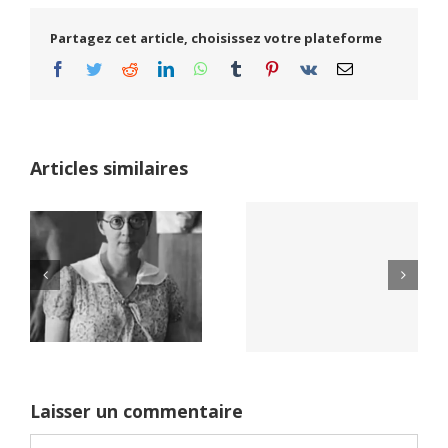
Partagez cet article, choisissez votre plateforme
Facebook
Twitter
Reddit
LinkedIn
WhatsApp
Tumblr
Pinterest
Vk
Email
Articles similaires
Yaïr Golan : une
Netflix Field of
démocratie pour
Dreams (1989)
un seul camp
Laisser un commentaire
Commentaire