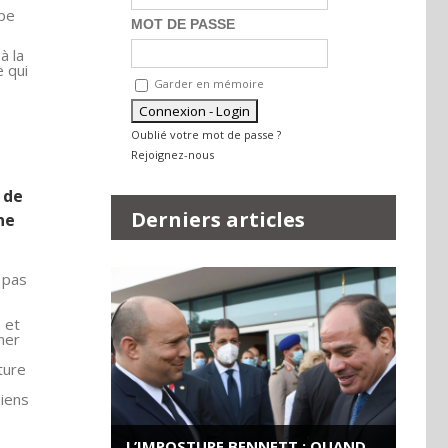
ope
MOT DE PASSE
à la
e qui
Garder en mémoire
Oublié votre mot de passe ?
Rejoignez-nous
 de
Derniers articles
ne
 pas
 et
ner
ture
niens
L’IMPOSTURE BENNETT : QUAND