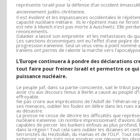
représente Israël pour la défense d’un occident émasculé et
anciennement judéo-chrétienne.
Il est évident et les impuissances occidentales le répètent
capacité nucléaire militaire. Ils le répètent mais ne feron
est née à Munich n’est pas morte à Auschwitz. Elle perd
renoncements.
Daladier a laissé son empreinte et les métastases du quai
Les sanctions économiques ont eu l’effet d’une piqûre de 
progression iranienne. Seul un virus venu à point nommé e
iraniens ont permis de ralentir la marche vers l’apocalyps
L’Europe continuera à pondre des déclarations cr
tout faire pour freiner Israël et permettre ce qui
puissance nucléaire.
Le peuple juif, dans sa partie consciente, sait le tribut 
avoir cru aux discours tenus à Berlin a causé au peuple 
effroyable.
Ne pas croire aux imprécations de l’Adolf de Téhéran ne 
ses menaces, oublier les foules en délire dans les rues ir
au désastre.
La presse ne cesse de décrire les difficultés que représen
nucléaire iranienne. Un nombre impressionnant d’avions d
capables de percer les bunkers enfouis au plus profond, le
dans la région ! Tout cela sans oublier les dizaines et ce
terroristes du Hezbollah, du Hamas et de l’OLP. Tout cela
jucheront sur les toits pour espérer voir pleuvoir les obus