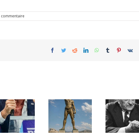
 commentaire
Facebook
Twitter
Reddit
LinkedIn
WhatsApp
Tumblr
Pinterest
Vk
Une lettre
inédite de
Ile de Rhodes ;
Malraux sur
un foyer juif
l’État d’Israël |
déserté
PAR « LA REGLE
DU JEU »