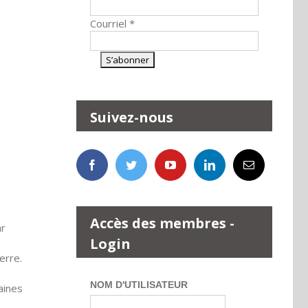
Courriel
*
Suivez-nous
Accès des membres -
ar
Login
uerre.
NOM D'UTILISATEUR
aines