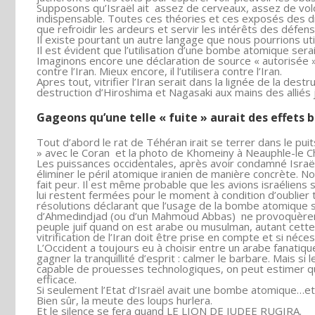
Supposons qu’Israël ait assez de cerveaux, assez de volo
indispensable. Toutes ces théories et ces exposés des diff
que refroidir les ardeurs et servir les intérêts des défens
Il existe pourtant un autre langage que nous pourrions util
Il est évident que l’utilisation d’une bombe atomique ser
Imaginons encore une déclaration de source « autorisée » aff
contre l’Iran. Mieux encore, il l’utilisera contre l’Iran.
Apres tout, vitrifier l’Iran serait dans la lignée de la de
destruction d’Hiroshima et Nagasaki aux mains des alliés 
Gageons qu’une telle « fuite » aurait des effets
Tout d’abord le rat de Téhéran irait se terrer dans le pu
» avec le Coran et la photo de Khomeiny à Neauphle-le C
Les puissances occidentales, après avoir condamné Israël
éliminer le péril atomique iranien de manière concrète. N
fait peur. Il est même probable que les avions israéliens 
lui restent fermées pour le moment à condition d’oublier
résolutions déclarant que l’usage de la bombe atomique 
d’Ahmedindjad (ou d’un Mahmoud Abbas) ne provoquèrent qu
peuple juif quand on est arabe ou musulman, autant cette p
vitrification de l’Iran doit être prise en compte et si néc
L’Occident a toujours eu à choisir entre un arabe fanatique
gagner la tranquillité d’esprit : calmer le barbare. Mais si
capable de prouesses technologiques, on peut estimer qu
efficace.
Si seulement l’Etat d’Israël avait une bombe atomique…et 
Bien sûr, la meute des loups hurlera.
Et le silence se fera quand LE LION DE JUDEE RUGIRA.