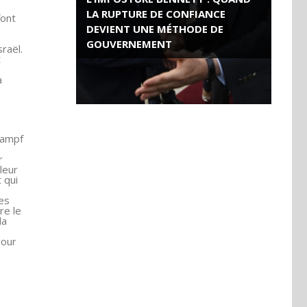
LA RUPTURE DE CONFIANCE
font
DEVIENT UNE MÉTHODE DE
GOUVERNEMENT
raël.
t
ROSE VALLAND, HEROÏNE DE LA
a
RESISTANCE FRANÇAISE
Kampf
r
leur
 qui
es
re le
la
pour