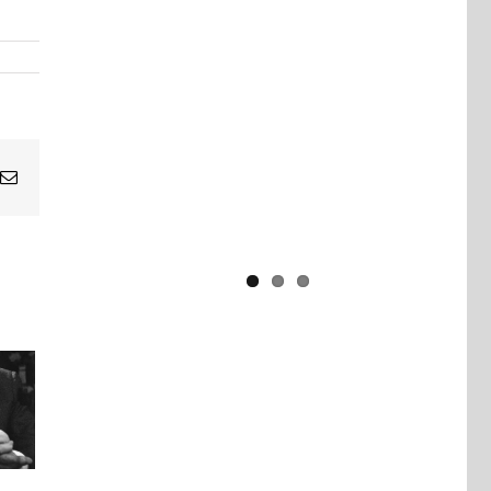
Yaïr Golan : une démocratie pour
un seul camp
Email