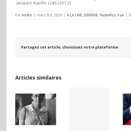
Jacques Kupfer (zal) (2012)
Par
Andre
|
mars 3rd, 2026
|
A LA UNE
,
DEFENSE
,
flashinfos
,
Iran
|
0
Partagez cet article, choisissez votre plateforme
Articles similaires
LAND,
Yaïr Golan : une
Netflix Field of
DE LA
démocratie
Dreams (1989)
NCE
pour un seul
ISE
camp