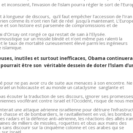
 inconscient, l’invasion de l’islam pourra régler le sort de l’Eur
 à longueur de discours, qu’il faut empêcher l’accession de l’Iran 
t rien comme ils n’ont rien fait de réel jusqu’à maintenant. L’Europ
ure et son histoire est parsemée de compromissions et de
 d’Orsay ont rongé ce qui restait de sain à l’Elysée.
moustique sur un missile blindé et n’ont même pas ralenti la
t le taux de mortalité curieusement élevé parmi les ingénieurs
e islamique.
euses, inutiles et surtout inefficaces, Obama continuera
 pourrait être son véritable dessein de doter l’Islam d’u
payé pour ne pas avoir cru de suite aux menaces à son encontre. Ne
d’Israël un holocauste et au monde un cataclysme sanglante et
pas écouter la traduction de ses discours, ignorer ses promesses
aniennes vociférant contre Israël et l’Occident, risque de nous me
terait une attaque aérienne israélienne pour détruire l’infrastruc
e chasse et de bombardiers, le ravitaillement en vol, les bombes
s radars et la défense anti-aérienne, les réactions des alliés ira
ntaines de milliers de missiles, roquettes et obus aux mains des
 sans discourir sur la cinquième colonne et ces arabes qui se
 sur Israël.