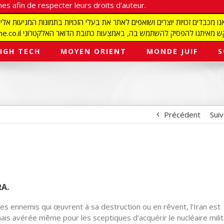
es afin de respecter leurs droits d'auteur.
redaction@israelmagazine.co.il סיק להשתמש בה, באמצעות כתובת הדואר האלקטרוני
IGH TECH
MOYEN ORIENT
MONDE JUIF
S
Précédent
Sui
RA.
les ennemis qui œuvrent à sa destruction ou en rêvent, l’Iran est
ais avérée même pour les sceptiques d’acquérir le nucléaire milit