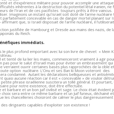
nté et d’expérience militaire pour pouvoir accomplir une attaque
icultés inhérentes à la destruction du potentiel létal iranien, ne 
eurs de l’Iran et de ces pacifistes toujours prêts à être vaincus.
iser. Imaginons un instant qu’Israël soit doté de l’arme nucléaire !
ait parfaitement concevable en cas de danger mortel planant sur Is
irmant que, si Israël disposait de l’arme nucléaire, il l’utiliserai
struction justifiée de Hambourg et Dresde aux mains des nazis, de l
japonais du Reich.
 bénéfiques immédiats.
its le plus profond emportant avec lui son livre de chevet « Mein 
hâteau.
 et tenté de lui lier les mains, commenceront vraiment à agir pou
on pas pour le salut d’Israël mais pour éviter un embrasement qui 
se verraient ouvrir certaines bases plus rapprochées de la cible et
 toute option nucléaire. L’Onu et ses Ban ki Moon voteront des
sera condamné. Autant les déclarations belliqueuses et antisémit
asi aucune réaction car il est « concevable » de vouloir détrui
etite phrase israélienne suscitera un tollé général. Et pourtant, 
essaire pour notre existence, doit être effectuée.
 et barbare et un bon juif civilisé et sage. Le choix était évident 
 le choix sera entre ce même barbare et un Juif furieux, déchainé et
e les chancelleries choisiront de calmer le plus dangereusement
des dirigeants capables d’exploiter son existence !