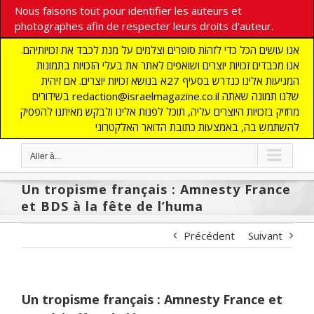
Nous faisons tout pour identifier les auteurs et
photographes afin de respecter leurs droits d'auteur.
אנו עושים הכל כדי לזהות סופרים וצלמים על מנת לכבד את זכויותיהם.
אנו מכבדים זכויות יוצרים ושואפים לאתר את בעלי הזכויות בתמונות
המגיעות אלינו כנדרש בסעיף 27א בנושא זכויות יוצרים. אם זיהית
בשידורים redaction@israelmagazine.co.il שלנו תמונה שאתה
מחזיק בזכויות היוצרים עליה, תוכל לפנות אלינו ולבקש מאיתנו להפסיק
להשתמש בה, באמצעות כתובת הדואר האלקטרוני
Aller à...
Un tropisme français : Amnesty France
et BDS à la fête de l’huma
Précédent
Suivant
Un tropisme français : Amnesty France et