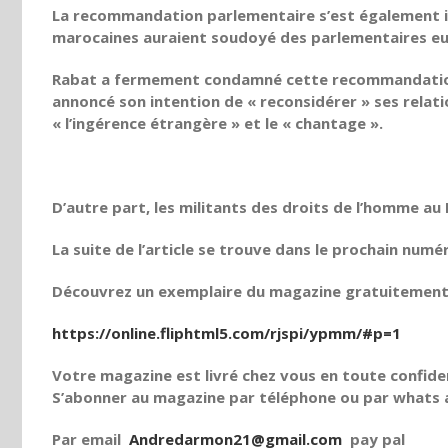
La recommandation parlementaire s’est également inq
marocaines auraient soudoyé des parlementaires eu
Rabat a fermement condamné cette recommandation
annoncé son intention de « reconsidérer » ses rel
« l’ingérence étrangère » et le « chantage ».
D’autre part, les militants des droits de l’homme au
La suite de l’article se trouve dans le prochain numé
Découvrez un exemplaire du magazine gratuitement e
https://online.fliphtml5.com/rjspi/ypmm/#p=1
Votre magazine est livré chez vous en toute confiden
S’abonner au magazine par téléphone ou par whats a
Par email
Andredarmon21@gmail.com
pay pal