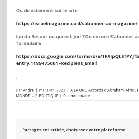
Ou directement sur le site
https://israelmagazine.co.il/sabonner-au-magazine/
Loi du Retour ou qui est Juif ?Ou encore S’abonner au
formulaire
https://docs.google.com/forms/d/e/1FAIpQLSfPY
entry.1189475001=Recipient_Email
Par
Andre
|
mars 4th, 2023
|
A LA UNE
,
Accords d'Abraham
,
Afrique
MONDE JUIF
,
POLITIQUE
|
0 commentaire
Partagez cet article, choisissez votre plateforme