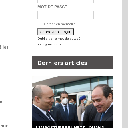
MOT DE PASSE
Garder en mémoire
Oublié votre mot de passe ?
Rejoignez-nous
 les
Derniers articles
le
pour
L’IMPOSTURE BENNETT : QUAND