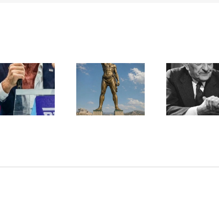
Une lettre
inédite de
Ile de Rhodes ;
Malraux sur
un foyer juif
l’État d’Israël |
déserté
PAR « LA REGLE
DU JEU »