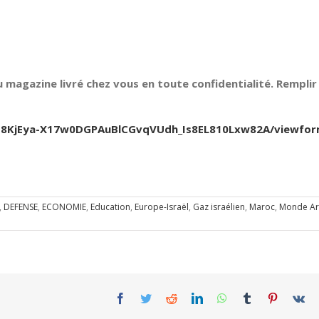
 magazine livré chez vous en toute confidentialité. Remplir 
Jfb8KjEya-X17w0DGPAuBlCGvqVUdh_Is8EL810Lxw82A/viewfo
,
DEFENSE
,
ECONOMIE
,
Education
,
Europe-Israël
,
Gaz israélien
,
Maroc
,
Monde A
Facebook
Twitter
Reddit
LinkedIn
WhatsApp
Tumblr
Pinterest
Vk