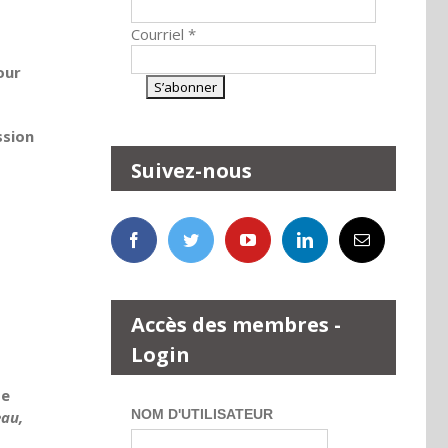
Courriel
*
our
ssion
Suivez-nous
Accès des membres -
Login
te
NOM D'UTILISATEUR
eau,