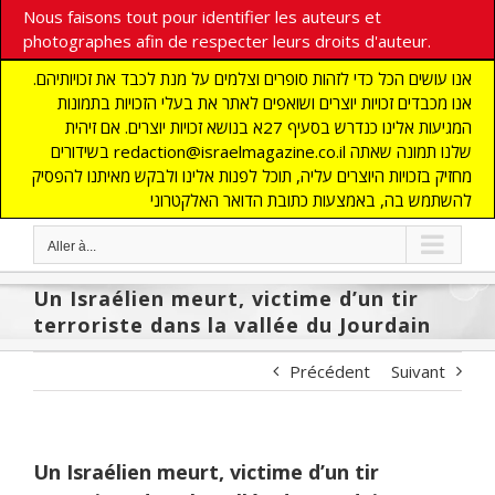
Nous faisons tout pour identifier les auteurs et
photographes afin de respecter leurs droits d'auteur.
אנו עושים הכל כדי לזהות סופרים וצלמים על מנת לכבד את זכויותיהם.
אנו מכבדים זכויות יוצרים ושואפים לאתר את בעלי הזכויות בתמונות
המגיעות אלינו כנדרש בסעיף 27א בנושא זכויות יוצרים. אם זיהית
בשידורים redaction@israelmagazine.co.il שלנו תמונה שאתה
מחזיק בזכויות היוצרים עליה, תוכל לפנות אלינו ולבקש מאיתנו להפסיק
להשתמש בה, באמצעות כתובת הדואר האלקטרוני
Aller à...
Un Israélien meurt, victime d’un tir
terroriste dans la vallée du Jourdain
Précédent
Suivant
Un Israélien meurt, victime d’un tir