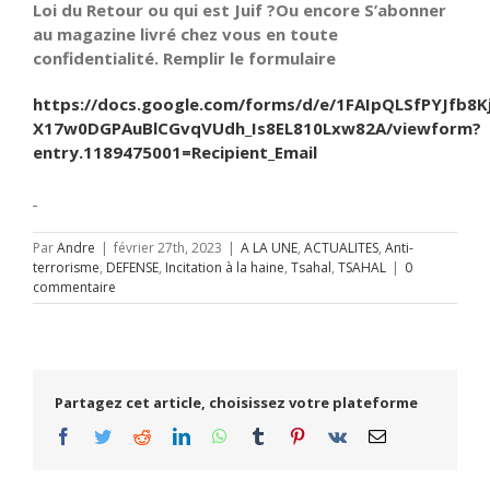
Loi du Retour ou qui est Juif ?Ou encore S’abonner
au magazine livré chez vous en toute
confidentialité. Remplir le formulaire
https://docs.google.com/forms/d/e/1FAIpQLSfPYJfb8K
X17w0DGPAuBlCGvqVUdh_Is8EL810Lxw82A/viewform?
entry.1189475001=Recipient_Email
Par
Andre
|
février 27th, 2023
|
A LA UNE
,
ACTUALITES
,
Anti-
terrorisme
,
DEFENSE
,
Incitation à la haine
,
Tsahal
,
TSAHAL
|
0
commentaire
Partagez cet article, choisissez votre plateforme
Facebook
Twitter
Reddit
LinkedIn
WhatsApp
Tumblr
Pinterest
Vk
Email