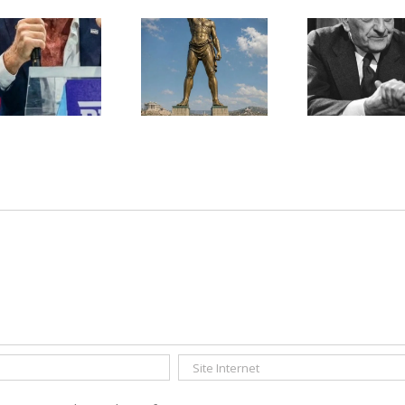
Une lettre
inédite de
Ile de Rhodes ;
Malraux sur
un foyer juif
l’État d’Israël |
déserté
PAR « LA REGLE
DU JEU »