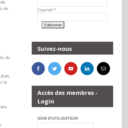
 de
is de
Courriel
*
Suivez-nous
és du
Liban,
s la
Accès des membres -
Login
dans
NOM D'UTILISATEUR
e