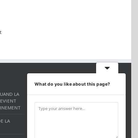
t
CONTACT INFO
What do you like about this page?
QUAND LA
Téléphone:
01 86 98 27 27
EVIENT
Mobile:
054 2544520
RNEMENT
Email:
andredarmon78@gmail.com
E LA