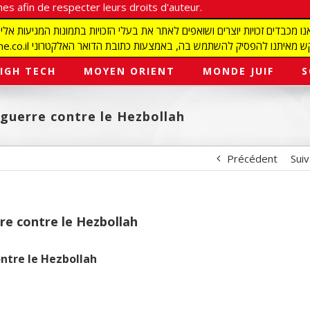
es afin de respecter leurs droits d'auteur.
redaction@israelmagazine.co.il סיק להשתמש בה, באמצעות כתובת הדואר האלקטרוני
IGH TECH
MOYEN ORIENT
MONDE JUIF
S
 guerre contre le Hezbollah
Précédent
Sui
rre contre le Hezbollah
ontre le Hezbollah