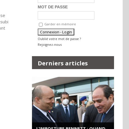
MOT DE PASSE
nse
 subi
Garder en mémoire
ont
Oublié votre mot de passe ?
Rejoignez-nous
Derniers articles
L’IMPOSTURE BENNETT : QUAND