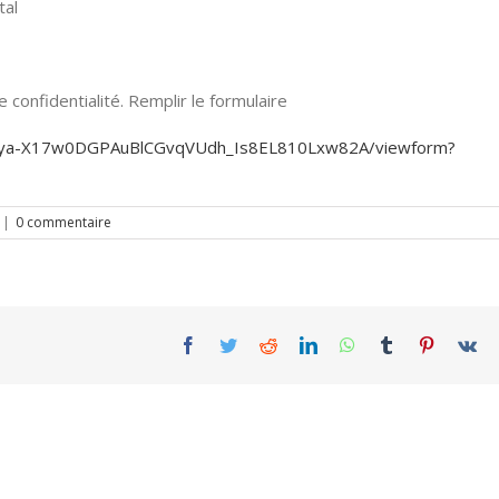
tal
confidentialité. Remplir le formulaire
KjEya-X17w0DGPAuBlCGvqVUdh_Is8EL810Lxw82A/viewform?
|
0 commentaire
Facebook
Twitter
Reddit
LinkedIn
WhatsApp
Tumblr
Pinterest
Vk