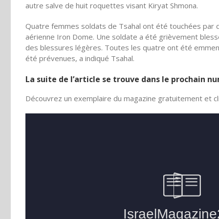
autre salve de huit roquettes visant Kiryat Shmona.
Quatre femmes soldats de Tsahal ont été touchées par d
aérienne Iron Dome. Une soldate a été grièvement bless
des blessures légères. Toutes les quatre ont été emmenée
été prévenues, a indiqué Tsahal.
La suite de l’article se trouve dans le prochain 
Découvrez un exemplaire du magazine gratuitement et cli