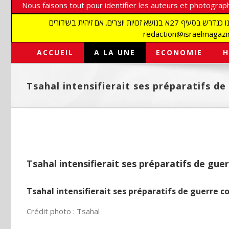
Nous faisons tout pour identifier les auteurs et photograph
אנו עושים הכל כדי לזהות סופרים וצלמים על מנת לכבד את זכויותיהם. אנו מכבדים זכויות יוצרים ושואפים לאתר את בעלי הזכויות בתמונות המגיעות אלינו כנדרש בסעיף 27א בנושא זכויות יוצרים. אם זיהית בשידורים
ACCUEIL
A LA UNE
ECONOMIE
H
Tsahal intensifierait ses préparatifs de
Tsahal intensifierait ses préparatifs de gue
Tsahal intensifierait ses préparatifs de guerre c
Crédit photo : Tsahal