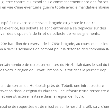
ne guerre contre le Hezbollah. Le commandement nord des forces
s en vue d’une éventuelle guerre totale avec le mandataire libana
icipé à un exercice de niveau brigade dirigé par le Centre
t exercice, les soldats se sont entraînés à se déplacer sur des
ver des dispositifs de tir et de collecte de renseignements.
920e bataillon de réserve de la 769e brigade, au cours duquel les
ion à divers scénarios de combat pour la défense des communaut
 certain nombre de cibles terroristes du Hezbollah dans le sud du 
iles vers la région de Kiryat Shmona plus tôt dans la journée depui
dant de terrain du Hezbollah près de Tebnit, une infrastructure
ervation dans la région d’Odaisseh, une infrastructure terroriste 
e et une structure militaire dans la région de Houla.
nzaine de roquettes et de missiles sur le nord d’Israël, suivi d’un