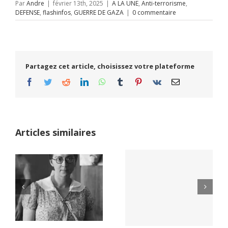
Par
Andre
|
février 13th, 2025
|
A LA UNE
,
Anti-terrorisme
,
DEFENSE
,
flashinfos
,
GUERRE DE GAZA
|
0 commentaire
Partagez cet article, choisissez votre plateforme
Facebook
Twitter
Reddit
LinkedIn
WhatsApp
Tumblr
Pinterest
Vk
Email
Articles similaires
Yaïr Golan : une
Netflix Field of
démocratie pour
Dreams (1989)
un seul camp