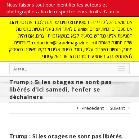
Nous faisons tout pour identifier les auteurs et
photographes afin de respecter leurs droits d'auteur.
אנו עושים הכל כדי לזהות סופרים וצלמים על מנת לכבד את זכויותיהם.
אנו מכבדים זכויות יוצרים ושואפים לאתר את בעלי הזכויות בתמונות
המגיעות אלינו כנדרש בסעיף 27א בנושא זכויות יוצרים. אם זיהית
בשידורים redaction@israelmagazine.co.il שלנו תמונה שאתה
מחזיק בזכויות היוצרים עליה, תוכל לפנות אלינו ולבקש מאיתנו להפסיק
להשתמש בה, באמצעות כתובת הדואר האלקטרוני
Aller à...
Trump : Si les otages ne sont pas
libérés d’ici samedi, l’enfer se
déchaînera
Précédent
Suivant
Trump : Si les otages ne sont pas libérés