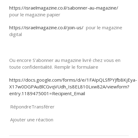
https://israelmagazine.co.il/sabonner-au-magazine/
pour le magazine papier
https://israelmagazine.co.il/join-us/
pour le magazine
digital
Ou encore S’abonner au magazine livré chez vous en
toute confidentialité. Remplir le formulaire
https://docs.google.com/forms/d/e/1FAIpQLSfPYJfb8KjEya-
X17w0DGPAuBlCGvqVUdh_Is8EL810Lxw82A/viewform?
entry.1189475001=Recipient_Email
Répondre
Transférer
Ajouter une réaction