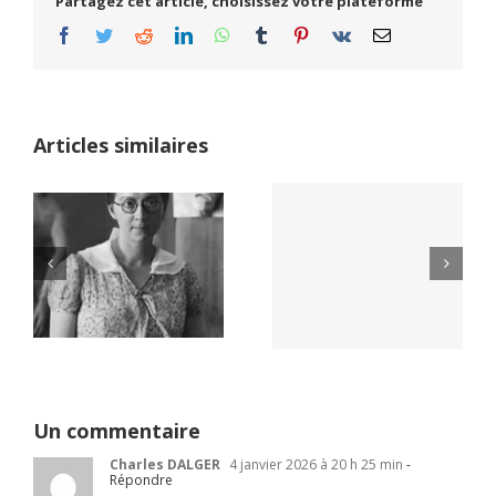
Partagez cet article, choisissez votre plateforme
Facebook
Twitter
Reddit
LinkedIn
WhatsApp
Tumblr
Pinterest
Vk
Email
Articles similaires
Yaïr Golan : une
Netflix Field of
démocratie pour
Dreams (1989)
un seul camp
Un commentaire
Charles DALGER
4 janvier 2026 à 20 h 25 min
-
Répondre