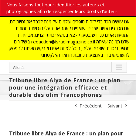
Nous faisons tout pour identifier les auteurs et
photographes afin de respecter leurs droits d'auteur.
אנו עושים הכל כדי לזהות סופרים וצלמים על מנת לכבד את זכויותיהם.
אנו מכבדים זכויות יוצרים ושואפים לאתר את בעלי הזכויות בתמונות
המגיעות אלינו כנדרש בסעיף 27א בנושא זכויות יוצרים. אם זיהית
בשידורים redaction@israelmagazine.co.il שלנו תמונה שאתה
מחזיק בזכויות היוצרים עליה, תוכל לפנות אלינו ולבקש מאיתנו להפסיק
להשתמש בה, באמצעות כתובת הדואר האלקטרוני
Aller à...
Tribune libre Alya de France : un plan
pour une intégration efficace et
durable des olim francophones
Précédent
Suivant
Tribune libre Alya de France : un plan pour