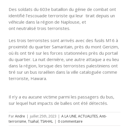
Des soldats du 603e bataillon du génie de combat ont
identifié l’escouade terroriste qui leur tirait depuis un
véhicule dans la région de Naplouse, et
ont
neutralisé
trois terroristes.
Les trois terroristes sont arrivés avec des fusils M16 à
proximité du quartier Samaritain, près du mont Gerizim,
où ils ont tiré sur les forces stationnées près du portail
du quartier. La nuit dernière, une autre attaque a eu lieu
dans la région, lorsque des terroristes palestiniens ont
tiré sur un bus israélien dans la ville cataloguée comme
terroriste, Hawara.
Il n’y a eu aucune victime parmi les passagers du bus,
sur lequel huit impacts de balles ont été détectés.
Par
Andre
|
juillet 25th, 2023
|
A LA UNE
,
ACTUALITES
,
Anti-
terrorisme
,
Tsahal
,
TSAHAL
|
0 commentaire