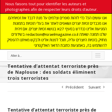
Nous faisons tout pour identifier les auteurs et
photographes afin de respecter leurs droits d'auteur.
אנו עושים הכל כדי לזהות סופרים וצלמים על מנת לכבד את זכויותיהם.
אנו מכבדים זכויות יוצרים ושואפים לאתר את בעלי הזכויות בתמונות
המגיעות אלינו כנדרש בסעיף 27א בנושא זכויות יוצרים. אם זיהית
בשידורים redaction@israelmagazine.co.il שלנו תמונה שאתה
מחזיק בזכויות היוצרים עליה, תוכל לפנות אלינו ולבקש מאיתנו להפסיק
להשתמש בה, באמצעות כתובת הדואר האלקטרוני
Aller à...
Tentative d’attentat terroriste près
de Naplouse : des soldats éliminent
trois terroristes
Précédent
Suivant
Tentative d’attentat terroriste près de