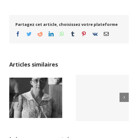
Partagez cet article, choisissez votre plateforme
Facebook
Twitter
Reddit
LinkedIn
WhatsApp
Tumblr
Pinterest
Vk
Email
Articles similaires
Yaïr Golan : une
Netflix Field of
démocratie pour
Dreams (1989)
un seul camp