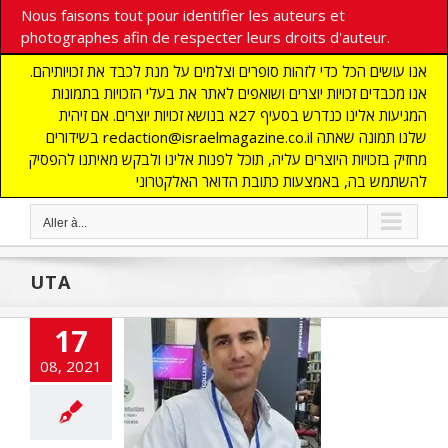
Nous faisons tout pour identifier les auteurs et
photographes afin de respecter leurs droits d'auteur.
אנו עושים הכל כדי לזהות סופרים וצלמים על מנת לכבד את זכויותיהם.
אנו מכבדים זכויות יוצרים ושואפים לאתר את בעלי הזכויות בתמונות
המגיעות אלינו כנדרש בסעיף 27א בנושא זכויות יוצרים. אם זיהית
בשידורים redaction@israelmagazine.co.il שלנו תמונה שאתה
מחזיק בזכויות היוצרים עליה, תוכל לפנות אלינו ולבקש מאיתנו להפסיק
להשתמש בה, באמצעות כתובת הדואר האלקטרוני
Aller à...
UTA
17
08, 2021
art-up de l’UTA
E
GENIE JUIF
HIGH
CH
SOCIETE