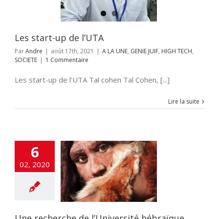
Les start-up de l’UTA
Par
Andre
|
août 17th, 2021
|
A LA UNE
,
GENIE JUIF
,
HIGH TECH
,
SOCIETE
|
1 Commentaire
Les start-up de l'UTA Tal cohen Tal Cohen, [...]
Lire la suite
6
recherche de
02, 2020
rsité hébraïque
NE
ACTUALITES
CHEOLOGIE
HRONIQUE
Une recherche de l’Université hébraïque