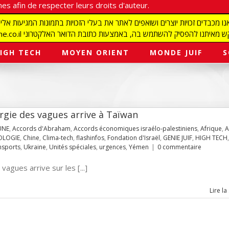
es afin de respecter leurs droits d'auteur.
redaction@israelmagazine.co.il סיק להשתמש בה, באמצעות כתובת הדואר האלקטרוני
IGH TECH
MOYEN ORIENT
MONDE JUIF
S
ergie des vagues arrive à Taïwan
UNE
,
Accords d'Abraham
,
Accords économiques israélo-palestiniens
,
Afrique
,
A
OLOGIE
,
Chine
,
Clima-tech
,
flashinfos
,
Fondation d'Israël
,
GENIE JUIF
,
HIGH TECH
,
nsports
,
Ukraine
,
Unités spéciales
,
urgences
,
Yémen
|
0 commentaire
agues arrive sur les [...]
Lire la