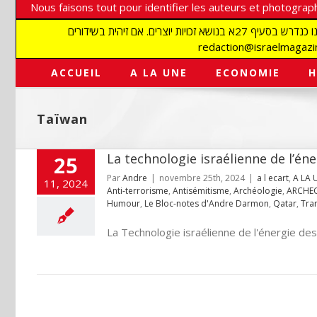
Nous faisons tout pour identifier les auteurs et photograph
אנו עושים הכל כדי לזהות סופרים וצלמים על מנת לכבד את זכויותיהם. אנו מכבדים זכויות יוצרים ושואפים לאתר את בעלי הזכויות בתמונות המגיעות אלינו כנדרש בסעיף 27א בנושא זכויות יוצרים. אם זיהית בשידורים
ACCUEIL
A LA UNE
ECONOMIE
H
Taïwan
La technologie israélienne de l’én
25
Par
Andre
|
novembre 25th, 2024
|
a l ecart
,
A LA 
11, 2024
Anti-terrorisme
,
Antisémitisme
,
Archéologie
,
ARCHE
Humour
,
Le Bloc-notes d'Andre Darmon
,
Qatar
,
Tra
La Technologie israélienne de l'énergie des v