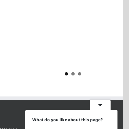
Yaïr Golan : une démocratie pour
un seul camp
CONTACT INFO
What do you like about this page?