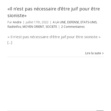
ENT
SOCIETE
«Il n’est pas nécessaire d’être juif pour être
sioniste»
Par
Andre
|
juillet 17th, 2022
|
A LA UNE
,
DEFENSE
,
ETATS-UNIS
,
flashinfos
,
MOYEN ORIENT
,
SOCIETE
|
2 Commentaires
« Il n’est pas nécessaire d’être juif pour être sioniste »
[...]
Lire la suite