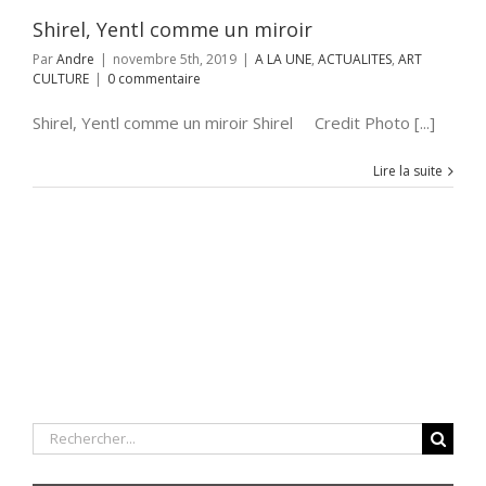
Shirel, Yentl comme un miroir
Par
Andre
|
novembre 5th, 2019
|
A LA UNE
,
ACTUALITES
,
ART
CULTURE
|
0 commentaire
Shirel, Yentl comme un miroir Shirel Credit Photo [...]
Lire la suite
Rechercher: