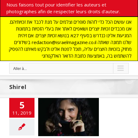
Nous faisons tout pour identifier les auteurs et
photographes afin de respecter leurs droits d'auteur.
אנו עושים הכל כדי לזהות סופרים וצלמים על מנת לכבד את זכויותיהם.
אנו מכבדים זכויות יוצרים ושואפים לאתר את בעלי הזכויות בתמונות
המגיעות אלינו כנדרש בסעיף 27א בנושא זכויות יוצרים. אם זיהית
בשידורים redaction@israelmagazine.co.il שלנו תמונה שאתה
מחזיק בזכויות היוצרים עליה, תוכל לפנות אלינו ולבקש מאיתנו להפסיק
להשתמש בה, באמצעות כתובת הדואר האלקטרוני
Aller à...
Shirel
5
11, 2019
 Yentl comme un
miroir
E
ACTUALITES
ART
CULTURE