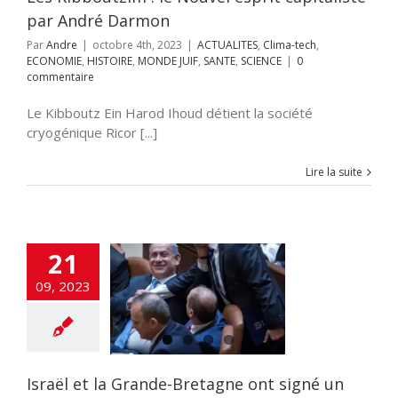
par André Darmon
Par
Andre
|
octobre 4th, 2023
|
ACTUALITES
,
Clima-tech
,
ECONOMIE
,
HISTOIRE
,
MONDE JUIF
,
SANTE
,
SCIENCE
|
0
commentaire
Le Kibboutz Ein Harod Ihoud détient la société
cryogénique Ricor [...]
Lire la suite
21
 et la Grande-
e ont signé un
09, 2023
de coopération
entifique et
hnologique
ALITES
SANTE
SCIENCE
Israël et la Grande-Bretagne ont signé un