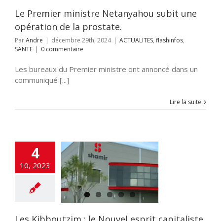
SANTE
Le Premier ministre Netanyahou subit une
opération de la prostate.
Par
Andre
|
décembre 29th, 2024
|
ACTUALITES
,
flashinfos
,
SANTE
|
0 commentaire
Les bureaux du Premier ministre ont annoncé dans un
communiqué [...]
Lire la suite
4
ibboutzim : le
uvel esprit
10, 2023
liste par André
Darmon
ITES
Clima-tech
OMIE
HISTOIRE
E JUIF
SANTE
SCIENCE
Les Kibboutzim : le Nouvel esprit capitaliste