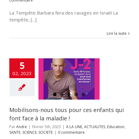
commentaire
La Tempête Barbara fera des ravages en Israël La
tempête, [...]
Lire la suite
5
sons-nous tous
02, 2023
es enfants qui
e à la maladie !
NE
ACTUALITES
n
SANTE
SCIENCE
SOCIETE
Mobilisons-nous tous pour ces enfants qui
font face à la maladie !
Par
Andre
|
février 5th, 2023
|
A LA UNE
,
ACTUALITES
,
Education
,
SANTE
,
SCIENCE
,
SOCIETE
|
0 commentaire