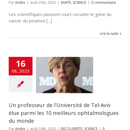
Par
Andre
|
août 25th, 2023
|
SANTE
,
SCIENCE
|
0 commentaire
Les scientifiques peuvent court-circuiter le gène du
cancer du poumon [...]
Lire la suite
16
rofesseur de
sité de Tel-Aviv
08, 2023
 parmi les 10
meilleurs
lmologues du
monde
VERTE
SCIENCE
Un professeur de l’Université de Tel-Aviv
élue parmi les 10 meilleurs ophtalmologues
du monde
Par
Andre
|
août 16th, 2023
|
DECOUVERTE
,
SCIENCE
|
0