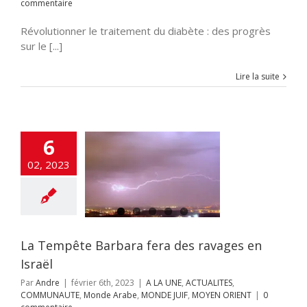
commentaire
Révolutionner le traitement du diabète : des progrès
sur le [...]
Lire la suite
6
mpête Barbara
02, 2023
des ravages en
Israël
NE
ACTUALITES
UNAUTE
Monde
ONDE JUIF
MOYEN
ORIENT
La Tempête Barbara fera des ravages en
Israël
Par
Andre
|
février 6th, 2023
|
A LA UNE
,
ACTUALITES
,
COMMUNAUTE
,
Monde Arabe
,
MONDE JUIF
,
MOYEN ORIENT
|
0