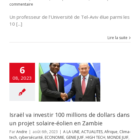
commentaire
Un professeur de l’Université de Tel-Aviv élue parmi les
10 [...]
Lire la suite
 va investir 100
6
ons de dollars
 projet solaire-
08, 2023
en en Zambie
NE
ACTUALITES
ue
Clima-tech
urité
ECONOMIE
JUIF
HIGH TECH
E JUIF
SANTE
Israël va investir 100 millions de dollars dans
ENCE
SOCIETE
un projet solaire-éolien en Zambie
Par
Andre
|
août 6th, 2023
|
A LA UNE
,
ACTUALITES
,
Afrique
,
Clima-
tech
,
cybersécurité
,
ECONOMIE
,
GENIE JUIF
,
HIGH TECH
,
MONDE JUIF
,