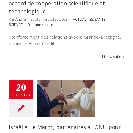
accord de coopération scientifique et
technologique
Par
Andre
|
septembre 21st, 2023
|
ACTUALITES
,
SANTE
,
SCIENCE
|
0 commentaire
Renforcement des relations avec la Grande-Bretagne,
depuis le Brexit Crédit [...]
Lire la suite
l et le Maroc,
20
naires à l’ONU
 un projet de
09, 2023
lution sur la
ion et la lutte
 les pandémies
 UNE
Accords
am
Maroc
SANTE
Israël et le Maroc, partenaires à l’ONU pour
SCIENCE