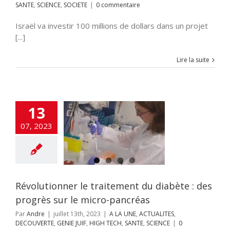
SANTE
,
SCIENCE
,
SOCIETE
|
0 commentaire
Israël va investir 100 millions de dollars dans un projet
[...]
Lire la suite
13
lutionner le
ent du diabète
07, 2023
progrès sur le
ro-pancréas
NE
ACTUALITES
ERTE
GENIE JUIF
CH
SANTE
SCIENCE
Révolutionner le traitement du diabète : des
progrès sur le micro-pancréas
Par
Andre
|
juillet 13th, 2023
|
A LA UNE
,
ACTUALITES
,
DECOUVERTE
,
GENIE JUIF
,
HIGH TECH
,
SANTE
,
SCIENCE
|
0