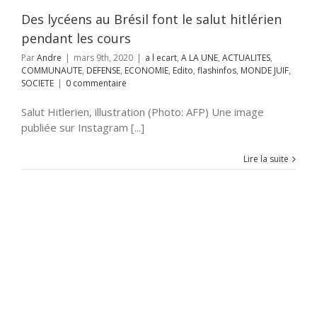
fos
MONDE JUIF
Des lycéens au Brésil font le salut hitlérien
SOCIETE
pendant les cours
Par
Andre
|
mars 9th, 2020
|
a l ecart
,
A LA UNE
,
ACTUALITES
,
COMMUNAUTE
,
DEFENSE
,
ECONOMIE
,
Edito
,
flashinfos
,
MONDE JUIF
,
SOCIETE
|
0 commentaire
Salut Hitlerien, illustration (Photo: AFP) Une image
publiée sur Instagram [...]
Lire la suite