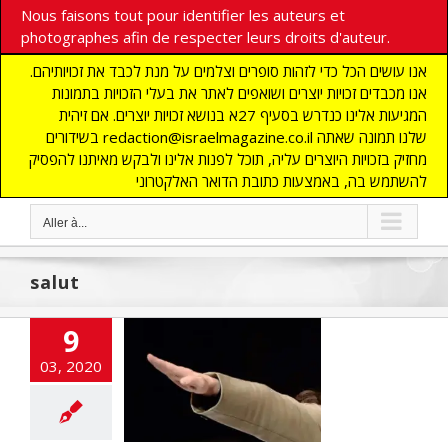
Nous faisons tout pour identifier les auteurs et
photographes afin de respecter leurs droits d'auteur.
אנו עושים הכל כדי לזהות סופרים וצלמים על מנת לכבד את זכויותיהם.
אנו מכבדים זכויות יוצרים ושואפים לאתר את בעלי הזכויות בתמונות
המגיעות אלינו כנדרש בסעיף 27א בנושא זכויות יוצרים. אם זיהית
בשידורים redaction@israelmagazine.co.il שלנו תמונה שאתה
מחזיק בזכויות היוצרים עליה, תוכל לפנות אלינו ולבקש מאיתנו להפסיק
להשתמש בה, באמצעות כתובת הדואר האלקטרוני
Aller à...
salut
céens au Brésil
9
 salut hitlérien
03, 2020
ant les cours
cart
A LA UNE
CTUALITES
NAUTE
DEFENSE
NOMIE
Edito