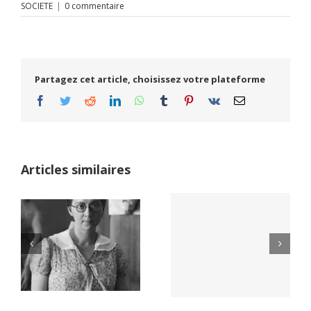
SOCIETE
|
0 commentaire
Partagez cet article, choisissez votre plateforme
Facebook
Twitter
Reddit
LinkedIn
WhatsApp
Tumblr
Pinterest
Vk
Email
Articles similaires
Yaïr Golan : une
Netflix Field of
démocratie pour
Dreams (1989)
un seul camp