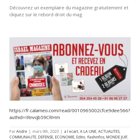
Découvrez un exemplaire du magazine gratuitement et
cliquez sur le rebord droit du mag
https://fr.calameo.com/read/0010965002cfce9dee566?
authid=IRnvqb59CRHm
Par
Andre
|
mars 9th, 2020
|
a l ecart
,
A LA UNE
,
ACTUALITES
,
COMMUNAUTE
,
DEFENSE
,
ECONOMIE
,
Edito
,
flashinfos
,
MONDE JUIF
,