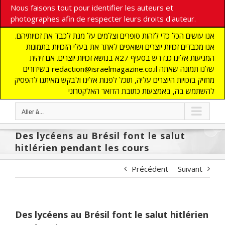
Nous faisons tout pour identifier les auteurs et
photographes afin de respecter leurs droits d'auteur.
אנו עושים הכל כדי לזהות סופרים וצלמים על מנת לכבד את זכויותיהם.
אנו מכבדים זכויות יוצרים ושואפים לאתר את בעלי הזכויות בתמונות
המגיעות אלינו כנדרש בסעיף 27א בנושא זכויות יוצרים. אם זיהית
בשידורים redaction@israelmagazine.co.il שלנו תמונה שאתה
מחזיק בזכויות היוצרים עליה, תוכל לפנות אלינו ולבקש מאיתנו להפסיק
להשתמש בה, באמצעות כתובת הדואר האלקטרוני
Aller à...
Des lycéens au Brésil font le salut
hitlérien pendant les cours
Précédent
Suivant
Des lycéens au Brésil font le salut hitlérien