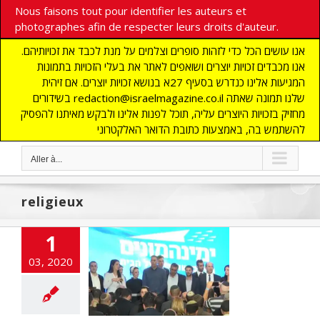
Nous faisons tout pour identifier les auteurs et
photographes afin de respecter leurs droits d'auteur.
אנו עושים הכל כדי לזהות סופרים וצלמים על מנת לכבד את זכויותיהם.
אנו מכבדים זכויות יוצרים ושואפים לאתר את בעלי הזכויות בתמונות
המגיעות אלינו כנדרש בסעיף 27א בנושא זכויות יוצרים. אם זיהית
בשידורים redaction@israelmagazine.co.il שלנו תמונה שאתה
מחזיק בזכויות היוצרים עליה, תוכל לפנות אלינו ולבקש מאיתנו להפסיק
להשתמש בה, באמצעות כתובת הדואר האלקטרוני
Aller à...
religieux
1
isme religieux,
03, 2020
l être ou une
Chance ?
cart
A LA UNE
ALITES
Edito
ions
flashinfos