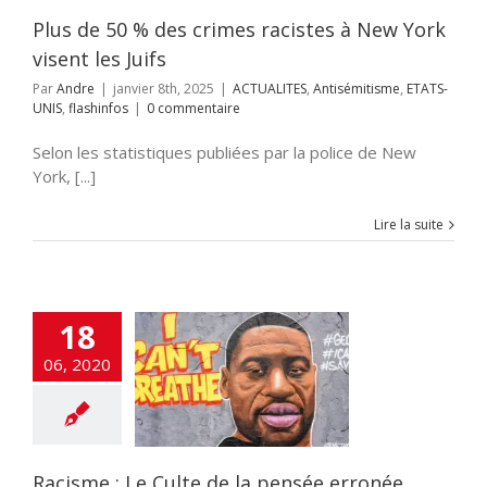
Plus de 50 % des crimes racistes à New York
visent les Juifs
Par
Andre
|
janvier 8th, 2025
|
ACTUALITES
,
Antisémitisme
,
ETATS-
UNIS
,
flashinfos
|
0 commentaire
Selon les statistiques publiées par la police de New
York, [...]
Lire la suite
18
06, 2020
: Le Culte de la
ée erronée
E
COMMUNAUTE
TATS-UNIS
Racisme : Le Culte de la pensée erronée