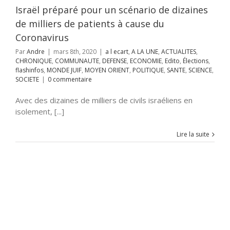
fos
MONDE JUIF
Israël préparé pour un scénario de dizaines
RIENT
POLITIQUE
SCIENCE
SOCIETE
de milliers de patients à cause du
Coronavirus
Par
Andre
|
mars 8th, 2020
|
a l ecart
,
A LA UNE
,
ACTUALITES
,
CHRONIQUE
,
COMMUNAUTE
,
DEFENSE
,
ECONOMIE
,
Edito
,
Élections
,
flashinfos
,
MONDE JUIF
,
MOYEN ORIENT
,
POLITIQUE
,
SANTE
,
SCIENCE
,
SOCIETE
|
0 commentaire
Avec des dizaines de milliers de civils israéliens en
isolement, [...]
Lire la suite