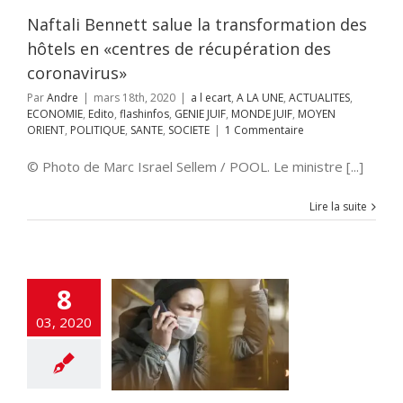
E JUIF
MOYEN
Naftali Bennett salue la transformation des
POLITIQUE
SANTE
SOCIETE
hôtels en «centres de récupération des
coronavirus»
Par
Andre
|
mars 18th, 2020
|
a l ecart
,
A LA UNE
,
ACTUALITES
,
ECONOMIE
,
Edito
,
flashinfos
,
GENIE JUIF
,
MONDE JUIF
,
MOYEN
ORIENT
,
POLITIQUE
,
SANTE
,
SOCIETE
|
1 Commentaire
© Photo de Marc Israel Sellem / POOL. Le ministre [...]
Lire la suite
préparé pour un
io de dizaines
8
iers de patients
03, 2020
 du Coronavirus
cart
A LA UNE
TES
CHRONIQUE
NAUTE
DEFENSE
IE
Edito
Élections