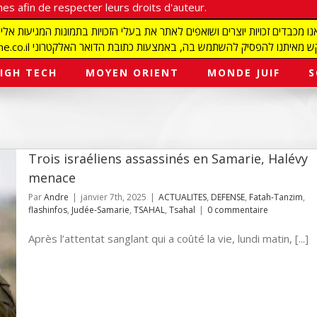
es afin de respecter leurs droits d'auteur.
redaction@israelmagazine.co.il סיק להשתמש בה, באמצעות כתובת הדואר האלקטרוני
IGH TECH
MOYEN ORIENT
MONDE JUIF
S
Trois israéliens assassinés en Samarie, Halévy
menace
Par
Andre
|
janvier 7th, 2025
|
ACTUALITES
,
DEFENSE
,
Fatah-Tanzim
,
flashinfos
,
Judée-Samarie
,
TSAHAL
,
Tsahal
|
0 commentaire
Après l’attentat sanglant qui a coûté la vie, lundi matin, [...]