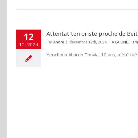
Attentat terroriste proche de Beita
12
Par
Andre
|
décembre 12th, 2024
|
A LA UNE
,
Ham
12, 2024
Yeochoua Aharon Touvia, 10 ans, a été tué da