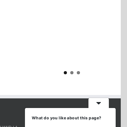
Yaïr Golan : une démocratie pour
un seul camp
CONTACT INFO
What do you like about this page?