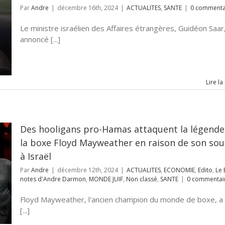
Par
Andre
|
décembre 16th, 2024
|
ACTUALITES
,
SANTE
|
0 commenta
Le ministre israélien des Affaires étrangères, Guidéon Saar
annoncé [...]
Lire la
Des hooligans pro-Hamas attaquent la légende
la boxe Floyd Mayweather en raison de son sou
à Israël
Par
Andre
|
décembre 12th, 2024
|
ACTUALITES
,
ECONOMIE
,
Edito
,
Le 
notes d'Andre Darmon
,
MONDE JUIF
,
Non classé
,
SANTE
|
0 commentai
Floyd Mayweather, l'ancien champion du monde de boxe, a
[...]