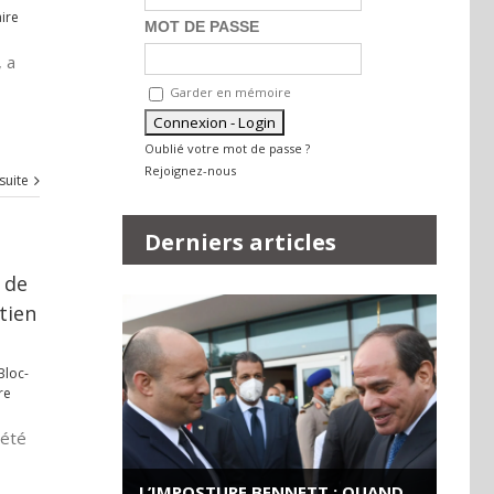
ire
MOT DE PASSE
, a
Garder en mémoire
Oublié votre mot de passe ?
Rejoignez-nous
 suite
Derniers articles
 de
tien
Bloc-
re
 été
L’IMPOSTURE BENNETT : QUAND