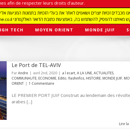
es afin de respecter leurs droits d'auteur.
redaction@israelmagazine.co.il סיק להשתמש בה, באמצעות כתובת הדואר האלקטרוני
IGH TECH
MOYEN ORIENT
MONDE JUIF
S
Le Port de TEL-AVIV
Par
Andre
|
avril 2nd, 2020
|
a l ecart
,
A LA UNE
,
ACTUALITES
,
COMMUNAUTE
,
ECONOMIE
,
Edito
,
flashinfos
,
HISTOIRE
,
MONDE JUIF
,
MO
ORIENT
|
1 Commentaire
LE PREMIER PORT JUIF Construit au lendemain des révolt
arabes [...]
Lire la