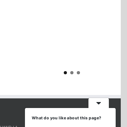
Yaïr Golan : une démocratie pour
un seul camp
CONTACT INFO
What do you like about this page?