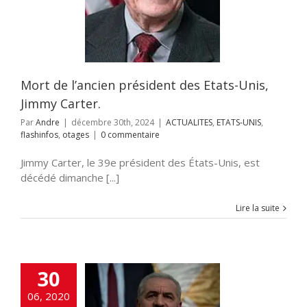
 Jimmy Carter.
ITES
ETATS-UNIS
hinfos
otages
Mort de l’ancien président des Etats-Unis,
Jimmy Carter.
Par
Andre
|
décembre 30th, 2024
|
ACTUALITES
,
ETATS-UNIS
,
flashinfos
,
otages
|
0 commentaire
Jimmy Carter, le 39e président des États-Unis, est
décédé dimanche [...]
Lire la suite
30
estiniens prêts
06, 2020