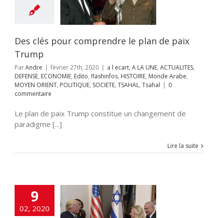
LITES
DEFENSE
NOMIE
Edito
infos
HISTOIRE
 Arabe
MOYEN
NT
POLITIQUE
Des clés pour comprendre le plan de paix
E
TSAHAL
Tsahal
Trump
Par
Andre
|
février 27th, 2020
|
a l ecart
,
A LA UNE
,
ACTUALITES
,
DEFENSE
,
ECONOMIE
,
Edito
,
flashinfos
,
HISTOIRE
,
Monde Arabe
,
MOYEN ORIENT
,
POLITIQUE
,
SOCIETE
,
TSAHAL
,
Tsahal
|
0
commentaire
Le plan de paix Trump constitue un changement de
paradigme [...]
Lire la suite
9
02, 2020
plan de paix