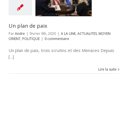
NE
ACTUALITES
RIENT
POLITIQUE
Un plan de paix
Par
Andre
|
février 9th, 2020
|
A LA UNE
,
ACTUALITES
,
MOYEN
ORIENT
,
POLITIQUE
|
0 commentaire
Un plan de paix, trois scrutins et des Menaces Depuis
[...]
Lire la suite