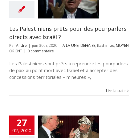
es pourparlers
s avec Israël ?
 UNE
DEFENSE
os
MOYEN ORIENT
Les Palestiniens prêts pour des pourparlers
directs avec Israël ?
Par
Andre
|
juin 30th, 2020
|
A LA UNE
,
DEFENSE
,
flashinfos
,
MOYEN
ORIENT
|
0 commentaire
Les Palestiniens sont prêts à reprendre les pourparlers
de paix au point mort avec Israël et à accepter des
concessions territoriales « mineures »,
Lire la suite
s clés pour
27
ndre le plan de
aix Trump
02, 2020
cart
A LA UNE