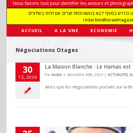
Nous faisons tout pour identifier les auteurs et photograph
אנו עושים הכל כדי לזהות סופרים וצלמים על מנת לכבד את זכויותיהם. אנו מכבדים זכויות יוצרים ושואפים לאתר את בעלי הזכויות בתמונות המגיעות אלינו כנדרש בסעיף 27א בנושא זכויות יוצרים. אם זיהית בשידורים
ACCUEIL
A LA UNE
ECONOMIE
H
Négociations Otages
La Maison Blanche : Le Hamas est l
30
Par
Andre
|
décembre 30th, 2024
|
ACTUALITES
,
fl
12, 2024
Alors que les négociations portant sur la lib