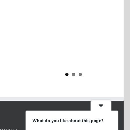
Yaïr Golan : une démocratie pour
un seul camp
CONTACT INFO
What do you like about this page?