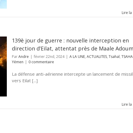
Lire la
139è jour de guerre : nouvelle interception en
direction d’Eilat, attentat près de Maale Adou
Par
Andre
|
février 22nd, 2024
|
A LA UNE
,
ACTUALITES
,
Tsahal
,
TSAHA
Yémen
|
0 commentaire
La défense anti-aérienne intercepte un lancement de missi
vers Eilat [...]
Lire la