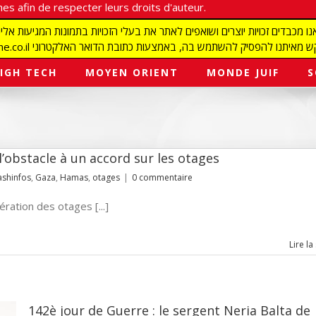
es afin de respecter leurs droits d'auteur.
redaction@israelmagazine.co.il סיק להשתמש בה, באמצעות כתובת הדואר האלקטרוני
IGH TECH
MOYEN ORIENT
MONDE JUIF
S
’obstacle à un accord sur les otages
ashinfos
,
Gaza
,
Hamas
,
otages
|
0 commentaire
ération des otages [...]
Lire la
142è jour de Guerre : le sergent Neria Balta de