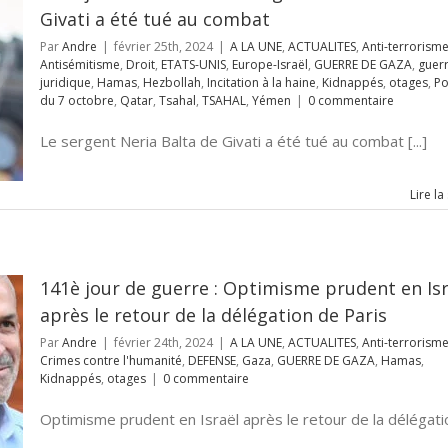
Givati a été tué au combat
Par
Andre
|
février 25th, 2024
|
A LA UNE
,
ACTUALITES
,
Anti-terrorism
Antisémitisme
,
Droit
,
ETATS-UNIS
,
Europe-Israël
,
GUERRE DE GAZA
,
guer
juridique
,
Hamas
,
Hezbollah
,
Incitation à la haine
,
Kidnappés
,
otages
,
P
du 7 octobre
,
Qatar
,
Tsahal
,
TSAHAL
,
Yémen
|
0 commentaire
Le sergent Neria Balta de Givati a été tué au combat [...]
Lire la
141è jour de guerre : Optimisme prudent en Isr
après le retour de la délégation de Paris
Par
Andre
|
février 24th, 2024
|
A LA UNE
,
ACTUALITES
,
Anti-terrorism
Crimes contre l'humanité
,
DEFENSE
,
Gaza
,
GUERRE DE GAZA
,
Hamas
,
Kidnappés
,
otages
|
0 commentaire
Optimisme prudent en Israël après le retour de la délégation