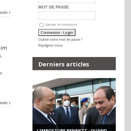
MOT DE PASSE
 suite
Garder en mémoire
Oublié votre mot de passe ?
Rejoignez-nous
mim
L
,
Derniers articles
le
 suite
L’IMPOSTURE BENNETT : QUAND