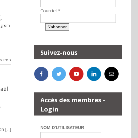
Courriel
*
e
,
re
ogrom
Suivez-nous
 suite
aël
Accès des membres -
e
,
Login
NOM D'UTILISATEUR
 [...]