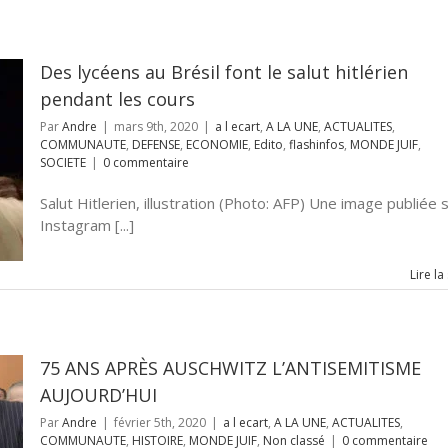
Des lycéens au Brésil font le salut hitlérien
pendant les cours
Par
Andre
|
mars 9th, 2020
|
a l ecart
,
A LA UNE
,
ACTUALITES
,
COMMUNAUTE
,
DEFENSE
,
ECONOMIE
,
Edito
,
flashinfos
,
MONDE JUIF
,
SOCIETE
|
0 commentaire
Salut Hitlerien, illustration (Photo: AFP) Une image publiée 
Instagram [...]
Lire la
75 ANS APRÈS AUSCHWITZ L’ANTISEMITISME
AUJOURD’HUI
Par
Andre
|
février 5th, 2020
|
a l ecart
,
A LA UNE
,
ACTUALITES
,
COMMUNAUTE
,
HISTOIRE
,
MONDE JUIF
,
Non classé
|
0 commentaire