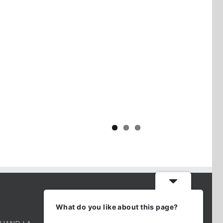
Yaïr Golan : une démocratie pour
un seul camp
CONTACT INFO
What do you like about this page?