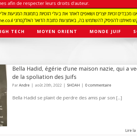
es afin de respecter leurs droits d'auteur.
redaction@israelmagazine.co.il סיק להשתמש בה, באמצעות כתובת הדואר האלקטרוני
IGH TECH
MOYEN ORIENT
MONDE JUIF
S
Bella Hadid, égérie d’une maison nazie, qui a v
de la spoliation des Juifs
Par
Andre
|
août 20th, 2022
|
SHOAH
|
0 commentaire
Bella Hadid se plaint de perdre des amis par son [...]
Lire la