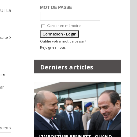
MOT DE PASSE
UI La
Garder en mémoire
 suite
Oublié votre mot de passe ?
Rejoignez-nous
Derniers articles
ire
Par
 suite
L’IMPOSTURE BENNETT : QUAND