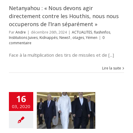
itutions Juives
és
News1
otages
Netanyahou : « Nous devons agir
Yémen
directement contre les Houthis, nous nous
occuperons de l’Iran séparément »
Par
Andre
|
décembre 26th, 2024
|
ACTUALITES
,
flashinfos
,
Institutions Juives
,
Kidnappés
,
News1
,
otages
,
Yémen
|
0
commentaire
Face à la multiplication des tirs de missiles et de [...]
Lire la suite
16
e du Qatar pour
Israël
03, 2020
cart
A LA UNE
TES
Edito
ETATS-
lashinfos
Monde
ONDE JUIF
MOYEN
NT
POLITIQUE