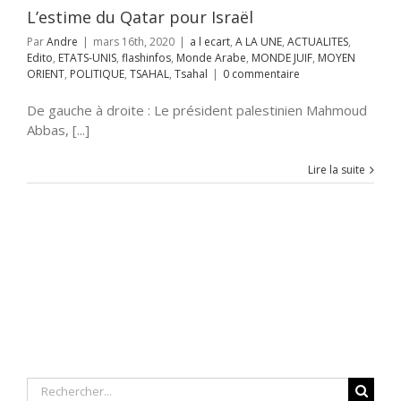
AHAL
Tsahal
L’estime du Qatar pour Israël
Par
Andre
|
mars 16th, 2020
|
a l ecart
,
A LA UNE
,
ACTUALITES
,
Edito
,
ETATS-UNIS
,
flashinfos
,
Monde Arabe
,
MONDE JUIF
,
MOYEN
ORIENT
,
POLITIQUE
,
TSAHAL
,
Tsahal
|
0 commentaire
De gauche à droite : Le président palestinien Mahmoud
Abbas, [...]
Lire la suite
Rechercher: