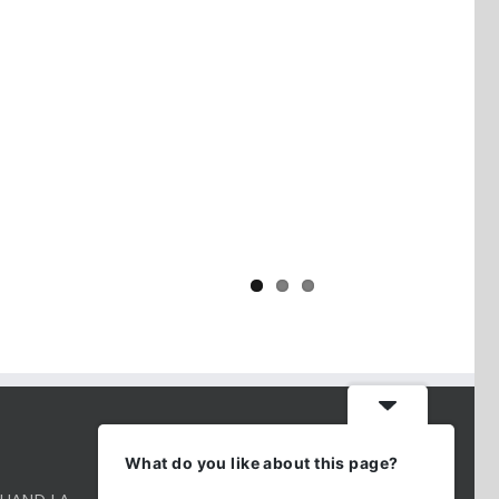
Yaïr Golan : une démocratie pour
un seul camp
CONTACT INFO
What do you like about this page?