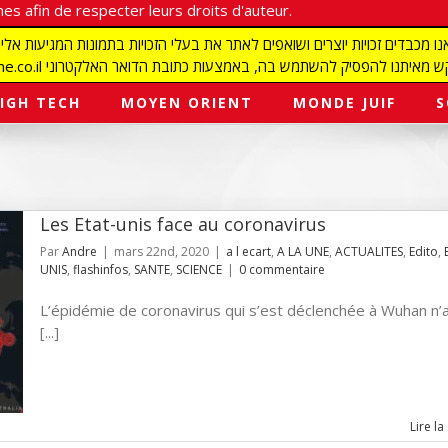
es afin de respecter leurs droits d'auteur.
redaction@israelmagazine.co.il סיק להשתמש בה, באמצעות כתובת הדואר האלקטרוני
IGH TECH
MOYEN ORIENT
MONDE JUIF
S
Les Etat-unis face au coronavirus
Par
Andre
|
mars 22nd, 2020
|
a l ecart
,
A LA UNE
,
ACTUALITES
,
Edito
,
UNIS
,
flashinfos
,
SANTE
,
SCIENCE
|
0 commentaire
L’épidémie de coronavirus qui s’est déclenchée à Wuhan n’
[...]
Lire la