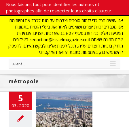
Nous faisons tout pour identifier les auteurs et
photographes afin de respecter leurs droits d'auteur.
אנו עושים הכל כדי לזהות סופרים וצלמים על מנת לכבד את זכויותיהם.
אנו מכבדים זכויות יוצרים ושואפים לאתר את בעלי הזכויות בתמונות
המגיעות אלינו כנדרש בסעיף 27א בנושא זכויות יוצרים. אם זיהית
בשידורים redaction@israelmagazine.co.il שלנו תמונה שאתה
מחזיק בזכויות היוצרים עליה, תוכל לפנות אלינו ולבקש מאיתנו להפסיק
להשתמש בה, באמצעות כתובת הדואר האלקטרוני
Aller à...
métropole
5
ansformations
03, 2020
 Baie de Haïfa
cart
A LA UNE
TES
CHRONIQUE
NOMIE
Edito
s
MOYEN ORIENT