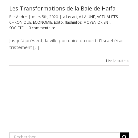
SOCIETE
Les Transformations de la Baie de Haïfa
Par
Andre
|
mars 5th, 2020
|
a l ecart
,
A LA UNE
,
ACTUALITES
,
CHRONIQUE
,
ECONOMIE
,
Edito
,
flashinfos
,
MOYEN ORIENT
,
SOCIETE
|
0 commentaire
Jusqu`à présent, la ville portuaire du nord d'Israël était
tristement [...]
Lire la suite
Rechercher: