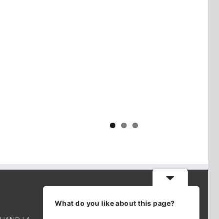
Yaïr Golan : une démocratie pour
un seul camp
CONTACT INFO
What do you like about this page?