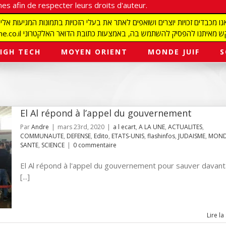
es afin de respecter leurs droits d'auteur.
redaction@israelmagazine.co.il סיק להשתמש בה, באמצעות כתובת הדואר האלקטרוני
IGH TECH
MOYEN ORIENT
MONDE JUIF
S
El Al répond à l’appel du gouvernement
Par
Andre
|
mars 23rd, 2020
|
a l ecart
,
A LA UNE
,
ACTUALITES
,
COMMUNAUTE
,
DEFENSE
,
Edito
,
ETATS-UNIS
,
flashinfos
,
JUDAISME
,
MONDE
SANTE
,
SCIENCE
|
0 commentaire
El Al répond à l'appel du gouvernement pour sauver davan
[...]
Lire la