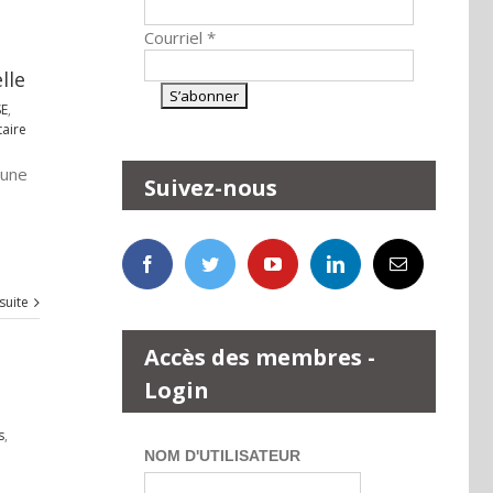
Courriel
*
lle
SE
,
aire
 une
Suivez-nous
 suite
Accès des membres -
Login
s
,
NOM D'UTILISATEUR