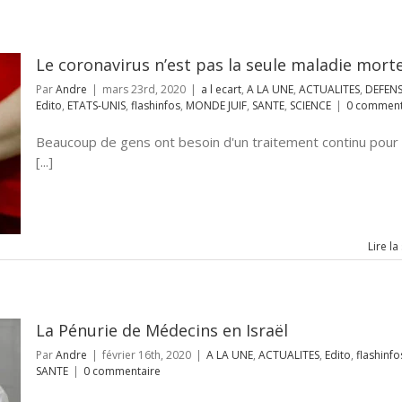
Le coronavirus n’est pas la seule maladie morte
Par
Andre
|
mars 23rd, 2020
|
a l ecart
,
A LA UNE
,
ACTUALITES
,
DEFEN
Edito
,
ETATS-UNIS
,
flashinfos
,
MONDE JUIF
,
SANTE
,
SCIENCE
|
0 comment
Beaucoup de gens ont besoin d'un traitement continu pour
[...]
Lire la
La Pénurie de Médecins en Israël
Par
Andre
|
février 16th, 2020
|
A LA UNE
,
ACTUALITES
,
Edito
,
flashinfo
SANTE
|
0 commentaire