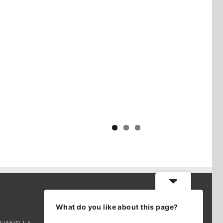
Yaïr Golan : une démocratie pour
un seul camp
CONTACT INFO
What do you like about this page?