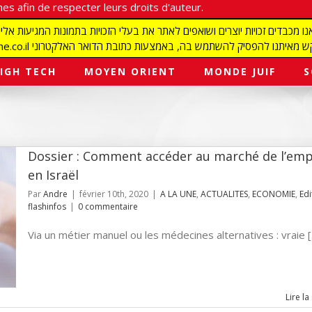
es afin de respecter leurs droits d'auteur.
redaction@israelmagazine.co.il סיק להשתמש בה, באמצעות כתובת הדואר האלקטרוני
IGH TECH
MOYEN ORIENT
MONDE JUIF
S
Dossier : Comment accéder au marché de l’emp
en Israël
Par
Andre
|
février 10th, 2020
|
A LA UNE
,
ACTUALITES
,
ECONOMIE
,
Edi
flashinfos
|
0 commentaire
Via un métier manuel ou les médecines alternatives : vraie [..
Lire la