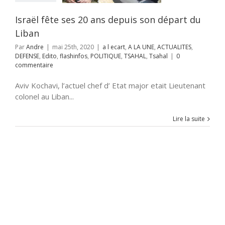
to
flashinfos
UE
TSAHAL
Tsahal
Israël fête ses 20 ans depuis son départ du
Liban
Par
Andre
|
mai 25th, 2020
|
a l ecart
,
A LA UNE
,
ACTUALITES
,
DEFENSE
,
Edito
,
flashinfos
,
POLITIQUE
,
TSAHAL
,
Tsahal
|
0
commentaire
Aviv Kochavi, l’actuel chef d’ Etat major etait Lieutenant
colonel au Liban...
Lire la suite