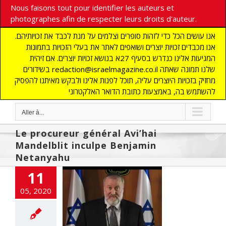
Nous faisons tout pour identifier les auteurs et
photographes afin de respecter leurs droits d'auteur.
אנו עושים הכל כדי לזהות סופרים וצלמים על מנת לכבד את זכויותיהם.
אנו מכבדים זכויות יוצרים ושואפים לאתר את בעלי הזכויות בתמונות
המגיעות אלינו כנדרש בסעיף 27א בנושא זכויות יוצרים. אם זיהית
בשידורים redaction@israelmagazine.co.il שלנו תמונה שאתה
מחזיק בזכויות היוצרים עליה, תוכל לפנות אלינו ולבקש מאיתנו להפסיק
להשתמש בה, באמצעות כתובת הדואר האלקטרוני
Aller à...
Le procureur général Avi’hai
Mandelblit inculpe Benjamin
Netanyahu
11
ille du procès de
 le 24 mai, les
05, 2020
ques contre
lit redoublent
cart
A LA UNE