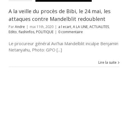
ALITES
Edito
nfos
POLITIQUE
A la veille du procès de Bibi, le 24 mai, les
attaques contre Mandelblit redoublent
Par
Andre
|
mai 11th, 2020
|
a l ecart
,
A LA UNE
,
ACTUALITES
,
Edito
,
flashinfos
,
POLITIQUE
|
0 commentaire
Le procureur général Avi'hai Mandelblit inculpe Benjamin
Netanyahu, Photo: GPO [...]
Lire la suite