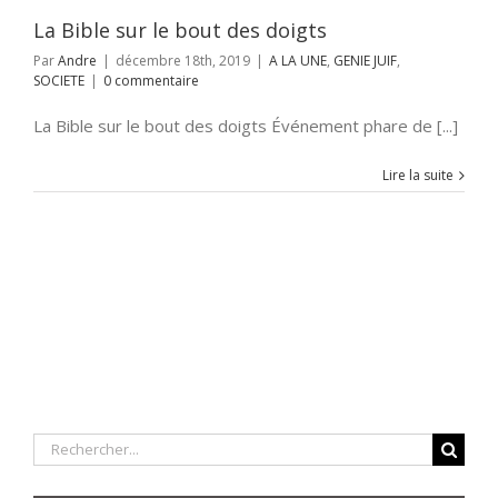
La Bible sur le bout des doigts
Par
Andre
|
décembre 18th, 2019
|
A LA UNE
,
GENIE JUIF
,
SOCIETE
|
0 commentaire
La Bible sur le bout des doigts Événement phare de [...]
Lire la suite
Rechercher: