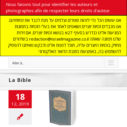
Nous faisons tout pour identifier les auteurs et
photographes afin de respecter leurs droits d'auteur.
אנו עושים הכל כדי לזהות סופרים וצלמים על מנת לכבד את זכויותיהם.
אנו מכבדים זכויות יוצרים ושואפים לאתר את בעלי הזכויות בתמונות
המגיעות אלינו כנדרש בסעיף 27א בנושא זכויות יוצרים. אם זיהית
בשידורים redaction@israelmagazine.co.il שלנו תמונה שאתה
מחזיק בזכויות היוצרים עליה, תוכל לפנות אלינו ולבקש מאיתנו להפסיק
להשתמש בה, באמצעות כתובת הדואר האלקטרוני
Aller à...
La Bible
18
12, 2019
 sur le bout des
doigts
UNE
GENIE JUIF
SOCIETE