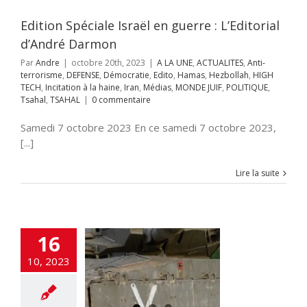
on à la haine
Iran
as
MONDE JUIF
Edition Spéciale Israël en guerre : L’Editorial
UE
Tsahal
TSAHAL
d’André Darmon
Par
Andre
|
octobre 20th, 2023
|
A LA UNE
,
ACTUALITES
,
Anti-
terrorisme
,
DEFENSE
,
Démocratie
,
Edito
,
Hamas
,
Hezbollah
,
HIGH
TECH
,
Incitation à la haine
,
Iran
,
Médias
,
MONDE JUIF
,
POLITIQUE
,
Tsahal
,
TSAHAL
|
0 commentaire
Samedi 7 octobre 2023 En ce samedi 7 octobre 2023,
[...]
Lire la suite
16
nk face à des
10, 2023
ntaines de
erroristes
NE
ACTUALITES
rorisme
DEFENSE