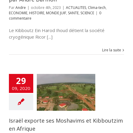
Par
Andre
|
octobre 4th, 2023
|
ACTUALITES
,
Clima-tech
,
ECONOMIE
,
HISTOIRE
,
MONDE JUIF
,
SANTE
,
SCIENCE
|
0
commentaire
Le Kibboutz Ein Harod Ihoud détient la société
cryogénique Ricor [...]
Lire la suite
29
l exporte ses
09, 2020
shavims et
zim en Afrique
UNE
ECONOMIE
nfos
GENIE JUIF
Israël exporte ses Moshavims et Kibboutzim
en Afrique