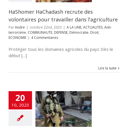
NAUTE
DEFENSE
cratie
Droit
HaShomer HaChadash recrute des
ECONOMIE
volontaires pour travailler dans l’agriculture
Par
Andre
|
octobre 22nd, 2023
|
A LA UNE
,
ACTUALITES
,
Anti-
terrorisme
,
COMMUNAUTE
,
DEFENSE
,
Démocratie
,
Droit
,
ECONOMIE
|
4 Commentaires
Protéger tous les domaines agricoles du pays Dès le
début [...]
Lire la suite
 Spéciale Israël
20
re : L’Editorial
ndré Darmon
10, 2023
NE
ACTUALITES
rorisme
DEFENSE
tie
Edito
Hamas
lah
HIGH TECH