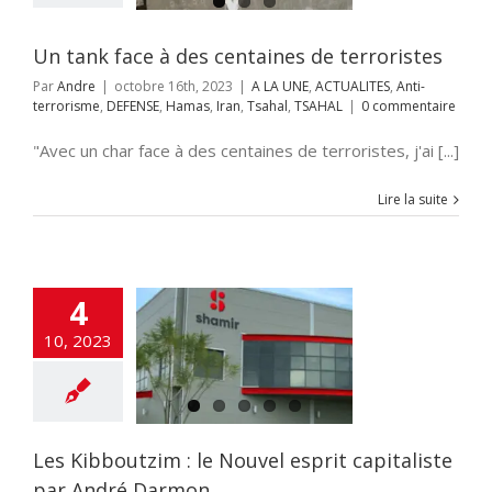
as
Iran
Tsahal
TSAHAL
Un tank face à des centaines de terroristes
Par
Andre
|
octobre 16th, 2023
|
A LA UNE
,
ACTUALITES
,
Anti-
terrorisme
,
DEFENSE
,
Hamas
,
Iran
,
Tsahal
,
TSAHAL
|
0 commentaire
"Avec un char face à des centaines de terroristes, j'ai [...]
Lire la suite
4
ibboutzim : le
uvel esprit
10, 2023
liste par André
Darmon
ITES
Clima-tech
OMIE
HISTOIRE
E JUIF
SANTE
SCIENCE
Les Kibboutzim : le Nouvel esprit capitaliste
par André Darmon