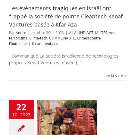
orisme
Clima-tech
UNAUTE
Crimes
Les événements tragiques en Israël ont
re l'humanité
frappé la société de pointe Cleantech Kenaf
Ventures basée à Kfar Aza
Par
Andre
|
octobre 30th, 2023
|
A LA UNE
,
ACTUALITES
,
Anti-
terrorisme
,
Clima-tech
,
COMMUNAUTE
,
Crimes contre
l'humanité
|
0 commentaire
Communiqué La société israélienne de technologies
propres Kenaf Ventures, basée [...]
Lire la suite
mer HaChadash
22
ecrute des
ntaires pour
10, 2023
vailler dans
agriculture
NE
ACTUALITES
i-terrorisme