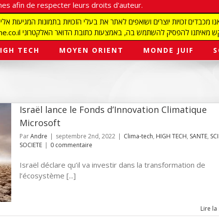
es afin de respecter leurs droits d'auteur.
redaction@israelmagazine.co.il סיק להשתמש בה, באמצעות כתובת הדואר האלקטרוני
IGH TECH
MOYEN ORIENT
MONDE JUIF
S
Israël lance le Fonds d’Innovation Climatique
Microsoft
Par
Andre
|
septembre 2nd, 2022
|
Clima-tech
,
HIGH TECH
,
SANTE
,
SC
SOCIETE
|
0 commentaire
Israël déclare qu’il va investir dans la transformation de
l’écosystème [...]
Lire la