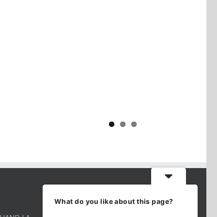
Yaïr Golan : une démocratie pour
un seul camp
CONTACT INFO
What do you like about this page?