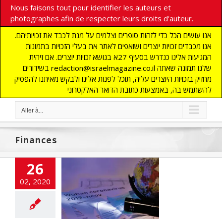
Nous faisons tout pour identifier les auteurs et
photographes afin de respecter leurs droits d'auteur.
אנו עושים הכל כדי לזהות סופרים וצלמים על מנת לכבד את זכויותיהם.
אנו מכבדים זכויות יוצרים ושואפים לאתר את בעלי הזכויות בתמונות
המגיעות אלינו כנדרש בסעיף 27א בנושא זכויות יוצרים. אם זיהית
בשידורים redaction@israelmagazine.co.il שלנו תמונה שאתה
מחזיק בזכויות היוצרים עליה, תוכל לפנות אלינו ולבקש מאיתנו להפסיק
להשתמש בה, באמצעות כתובת הדואר האלקטרוני
Aller à...
Finances
26
onavirus et les
02, 2020
bourses
cart
A LA UNE
TES
DECOUVERTE
lashinfos
MOYEN