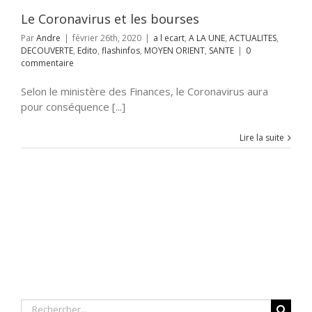
IENT
SANTE
Le Coronavirus et les bourses
Par
Andre
|
février 26th, 2020
|
a l ecart
,
A LA UNE
,
ACTUALITES
,
DECOUVERTE
,
Edito
,
flashinfos
,
MOYEN ORIENT
,
SANTE
|
0
commentaire
Selon le ministère des Finances, le Coronavirus aura
pour conséquence [...]
Lire la suite
Rechercher: