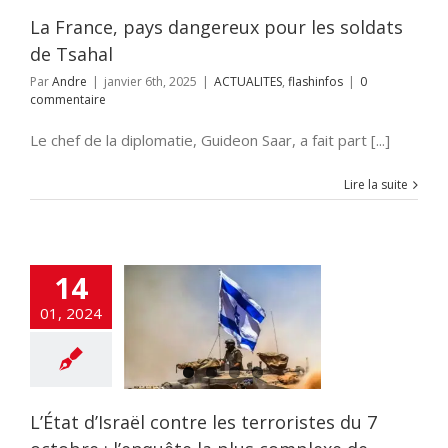
La France, pays dangereux pour les soldats
de Tsahal
Par
Andre
|
janvier 6th, 2025
|
ACTUALITES
,
flashinfos
|
0
commentaire
Le chef de la diplomatie, Guideon Saar, a fait part [...]
Lire la suite
 d’Israël contre
rroristes du 7
 : l’enquête la
14
 complexe de
ire de la police
01, 2024
NE
ACTUALITES
i-terrorisme
mitisme
Crimes
humanité
DEFENSE
tie
Gaza
guerre
ue
Hamas
HIGH
L’État d’Israël contre les terroristes du 7
idnappés
otages