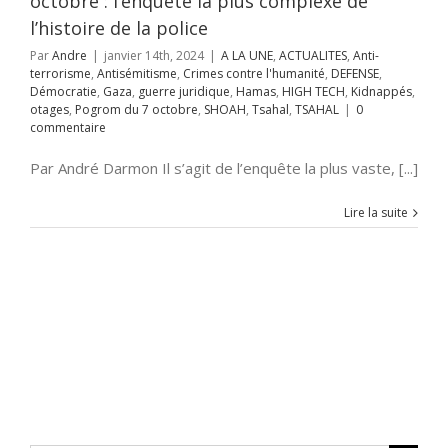
octobre : l’enquête la plus complexe de
m du 7 octobre
Tsahal
TSAHAL
l’histoire de la police
Par
Andre
|
janvier 14th, 2024
|
A LA UNE
,
ACTUALITES
,
Anti-
terrorisme
,
Antisémitisme
,
Crimes contre l'humanité
,
DEFENSE
,
Démocratie
,
Gaza
,
guerre juridique
,
Hamas
,
HIGH TECH
,
Kidnappés
,
otages
,
Pogrom du 7 octobre
,
SHOAH
,
Tsahal
,
TSAHAL
|
0
commentaire
Par André Darmon Il s’agit de l’enquête la plus vaste, [...]
Lire la suite