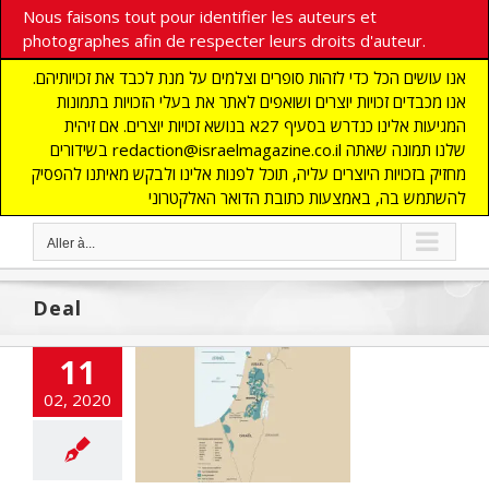
Nous faisons tout pour identifier les auteurs et
photographes afin de respecter leurs droits d'auteur.
אנו עושים הכל כדי לזהות סופרים וצלמים על מנת לכבד את זכויותיהם.
אנו מכבדים זכויות יוצרים ושואפים לאתר את בעלי הזכויות בתמונות
המגיעות אלינו כנדרש בסעיף 27א בנושא זכויות יוצרים. אם זיהית
בשידורים redaction@israelmagazine.co.il שלנו תמונה שאתה
מחזיק בזכויות היוצרים עליה, תוכל לפנות אלינו ולבקש מאיתנו להפסיק
להשתמש בה, באמצעות כתובת הדואר האלקטרוני
Aller à...
Deal
11
l du Siècle ou…
02, 2020
chaine Intifada
NE
ACTUALITES
ashinfos
JUDAISME
E JUIF
MOYEN