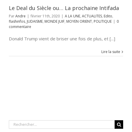
NT
POLITIQUE
Le Deal du Siècle ou… La prochaine Intifada
Par
Andre
|
février 11th, 2020
|
A LA UNE
,
ACTUALITES
,
Edito
,
flashinfos
,
JUDAISME
,
MONDE JUIF
,
MOYEN ORIENT
,
POLITIQUE
|
0
commentaire
Donald Trump vient de briser une fois de plus, et [...]
Lire la suite
Rechercher: