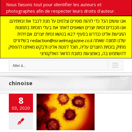
Nous faisons tout pour identifier les auteurs et
photographes afin de respecter leurs droits d'auteur.
אנו עושים הכל כדי לזהות סופרים וצלמים על מנת לכבד את זכויותיהם.
אנו מכבדים זכויות יוצרים ושואפים לאתר את בעלי הזכויות בתמונות
המגיעות אלינו כנדרש בסעיף 27א בנושא זכויות יוצרים. אם זיהית
בשידורים redaction@israelmagazine.co.il שלנו תמונה שאתה
מחזיק בזכויות היוצרים עליה, תוכל לפנות אלינו ולבקש מאיתנו להפסיק
להשתמש בה, באמצעות כתובת הדואר האלקטרוני
Aller à...
chinoise
d-19 est un réel
8
danger !
03, 2020
cart
A LA UNE
TES
CHRONIQUE
NAUTE
DEFENSE
IE
Edito
Élections
fos
MONDE JUIF