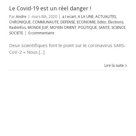
RIENT
POLITIQUE
Le Covid-19 est un réel danger !
SCIENCE
SOCIETE
Par
Andre
|
mars 8th, 2020
|
a l ecart
,
A LA UNE
,
ACTUALITES
,
CHRONIQUE
,
COMMUNAUTE
,
DEFENSE
,
ECONOMIE
,
Edito
,
Élections
,
flashinfos
,
MONDE JUIF
,
MOYEN ORIENT
,
POLITIQUE
,
SANTE
,
SCIENCE
,
SOCIETE
|
0 commentaire
Deux scientifiques font le point sur le coronavirus SARS-
CoV-2 « Nous [...]
Lire la suite