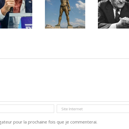
Une lettre
inédite de
Ile de Rhodes ;
Malraux sur
un foyer juif
l’État d’Israël |
déserté
PAR « LA REGLE
DU JEU »
ateur pour la prochaine fois que je commenterai.