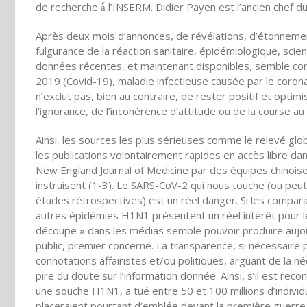
de recherche à̀ l’INSERM. Didier Payen est l’ancien chef du
Après deux mois d’annonces, de révélations, d’étonnement
fulgurance de la réaction sanitaire, épidémiologique, scie
données récentes, et maintenant disponibles, semble conf
2019 (Covid-19), maladie infectieuse causée par le coro
n’exclut pas, bien au contraire, de rester positif et optimi
l’ignorance, de l’incohérence d’attitude ou de la course au
Ainsi, les sources les plus sérieuses comme le relevé glo
les publications volontairement rapides en accès libre dan
New England Journal of Medicine par des équipes chinoise
instruisent (1-3). Le SARS-CoV-2 qui nous touche (ou peu
études rétrospectives) est un réel danger. Si les compar
autres épidémies H1N1 présentent un réel intérêt pour les
découpe » dans les médias semble pouvoir produire aujourd
public, premier concerné. La transparence, si nécessaire 
connotations affairistes et/ou politiques, arguant de la néc
pire du doute sur l’information donnée. Ainsi, s’il est r
une souche H1N1, a tué entre 50 et 100 millions d’individ
placeraient pourtant d’emblée devant la première guerre 