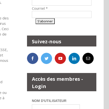
s.
Courriel
*
ve des
irus
 Ceci
ée de
Suivez-nous
CSSE,
et
 nous
Accès des membres -
nd
Login
ce ou
e à
NOM D'UTILISATEUR