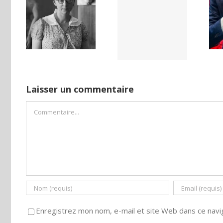
LAND,
Yaïr Golan : une
Netflix Field of
DE LA
démocratie
Dreams (1989)
NCE
pour un seul
ISE
camp
Laisser un commentaire
Commentaire
Enregistrez mon nom, e-mail et site Web dans ce navig