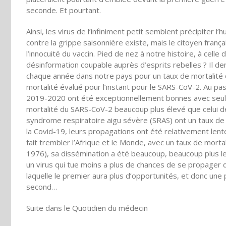
seconde. Et pourtant.
Ainsi, les virus de l’infiniment petit semblent précipiter l
contre la grippe saisonnière existe, mais le citoyen franç
l’innocuité du vaccin. Pied de nez à notre histoire, à cell
désinformation coupable auprès d’esprits rebelles ? Il 
chaque année dans notre pays pour un taux de mortalité de
mortalité évalué pour l’instant pour le SARS-CoV-2. Au pas
2019-2020 ont été exceptionnellement bonnes avec seulem
mortalité du SARS-CoV-2 beaucoup plus élevé que celui de
syndrome respiratoire aigu sévère (SRAS) ont un taux de 
la Covid-19, leurs propagations ont été relativement lent
fait trembler l’Afrique et le Monde, avec un taux de mort
1976), sa dissémination a été beaucoup, beaucoup plus len
un virus qui tue moins a plus de chances de se propager q
laquelle le premier aura plus d’opportunités, et donc une
second…
Suite dans le Quotidien du médecin