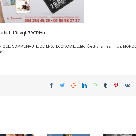
?authid=IRnvqb59CRHm
NIQUE
,
COMMUNAUTE
,
DEFENSE
,
ECONOMIE
,
Edito
,
Élections
,
flashinfos
,
MONDE 
re
Facebook
Twitter
Reddit
LinkedIn
WhatsApp
Tumblr
Pinterest
Vk