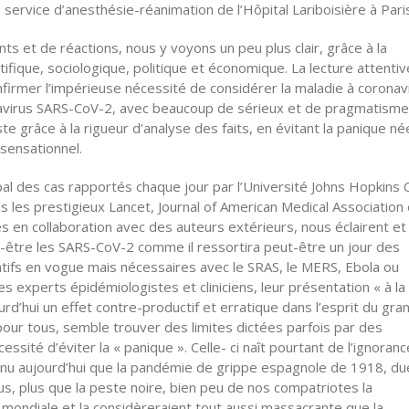
 service d’anesthésie-réanimation de l’Hôpital Lariboisière à Pari
s et de réactions, nous y voyons un peu plus clair, grâce à la
ntifique, sociologique, politique et économique. La lecture attenti
irmer l’impérieuse nécessité de considérer la maladie à coronav
navirus SARS-CoV-2, avec beaucoup de sérieux et de pragmatisme.
ste grâce à la rigueur d’analyse des faits, en évitant la panique n
 sensationnel.
bal des cas rapportés chaque jour par l’Université Johns Hopkins 
s les prestigieux Lancet, Journal of American Medical Association 
s en collaboration avec des auteurs extérieurs, nous éclairent et
t-être les SARS-CoV-2 comme il ressortira peut-être un jour des
atifs en vogue mais nécessaires avec le SRAS, le MERS, Ebola ou
 experts épidémiologistes et cliniciens, leur présentation « à la
’hui un effet contre-productif et erratique dans l’esprit du gra
pour tous, semble trouver des limites dictées parfois par des
essité d’éviter la « panique ». Celle- ci naît pourtant de l’ignoran
econnu aujourd’hui que la pandémie de grippe espagnole de 1918, du
us, plus que la peste noire, bien peu de nos compatriotes la
mondiale et la considèreraient tout aussi massacrante que la