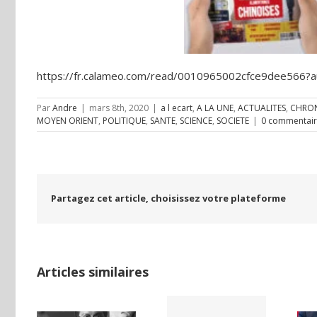
https://fr.calameo.com/read/0010965002cfce9dee566
Par
Andre
|
mars 8th, 2020
|
a l ecart
,
A LA UNE
,
ACTUALITES
,
CHRO
MOYEN ORIENT
,
POLITIQUE
,
SANTE
,
SCIENCE
,
SOCIETE
|
0 commentai
Partagez cet article, choisissez votre plateforme
Articles similaires