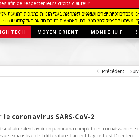
es afin de respecter leurs droits d'auteur.
redaction@israelmagazine.co.il סיק להשתמש בה, באמצעות כתובת הדואר האלקטרוני
IGH TECH
MOYEN ORIENT
MONDE JUIF
S
Précédent
Sui
r le coronavirus SARS-CoV-2
 souhaiteraient avoir un panorama complet des connaissances su
vue exhaustive de la littérature. Laurent Lagrost est Directeur