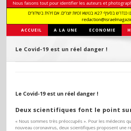
Nous faisons tout pour identifier les auteurs et photograph
אנו עושים הכל כדי לזהות סופרים וצלמים על מנת לכבד את זכויותיהם. אנו מכבדים זכויות יוצרים ושואפים לאתר את בעלי הזכויות בתמונות המגיעות אלינו כנדרש בסעיף 27א בנושא זכויות יוצרים. אם זיהית בשידורים
ACCUEIL
A LA UNE
ECONOMIE
H
Le Covid-19 est un réel danger !
Le Covid-19 est un réel danger !
Deux scientifiques font le point su
« Nous sommes très préoccupés ». Pour les médecins qui
nouveau coronavirus, deux scientifiques proposent une re