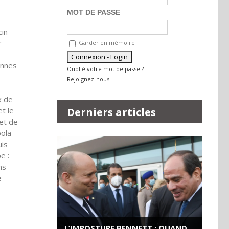
MOT DE PASSE
cin
r
Garder en mémoire
onnes
Oublié votre mot de passe ?
Rejoignez-nous
x de
Derniers articles
t le
 et de
bola
uis
e :
ns
e
L’IMPOSTURE BENNETT : QUAND