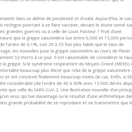
’humanité dans un abîme de perplexité et d’oubli. Aujourd’hui, le vac
ais rechigne pourtant à se faire vacciner, devant le doute semé su
e des grandes guerres ou à celle de Louis Pasteur ? Fruit d’une
demeure que la grippe saisonnière tue entre 6,000 et 15,000 pers
 l’ordre de 0,1%, soit 20 à 25 fois plus faible que le taux de
sage, les nouvelles pour la grippe saisonnière au cours de l’hiver
ent 52 morts à ce jour. Il est raisonnable de considérer le tau
 la grippe. Si le syndrome respiratoire du Moyen-Orient (MERS) e
mortalité beaucoup plus élevé que celui de la grippe saisonnière
es et ont concerné finalement beaucoup moins de cas. Enfin, si E
alité considérable (de l’ordre de 40 à 50% avec 15.000 décès dep
te que celle du SARS-CoV-2. Une illustration nouvelle d’un princip
u’un virus qui tue davantage ou le résultat d’une arithmétique da
 plus grande probabilité de se reproduire et se transmettre que l