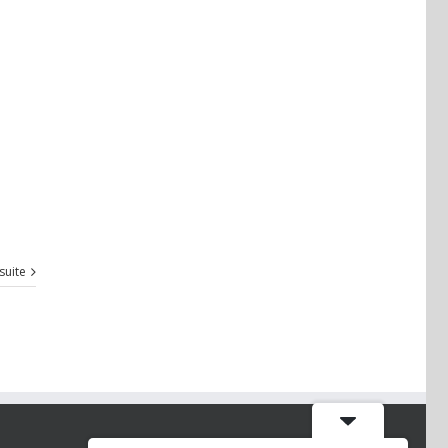
e
 suite