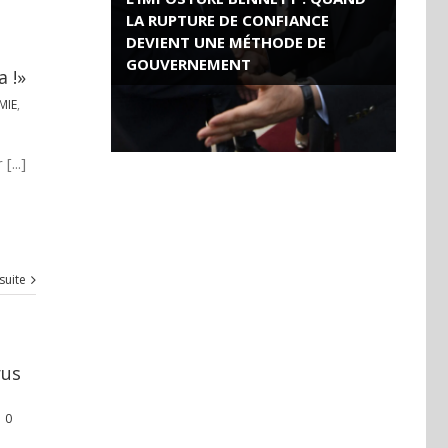
LA RUPTURE DE CONFIANCE
DEVIENT UNE MÉTHODE DE
GOUVERNEMENT
a !»
MIE
,
ROSE VALLAND, HEROÏNE DE LA
RESISTANCE FRANÇAISE
[...]
 suite
rus
0