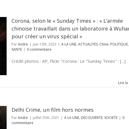
Corona, selon le « Sunday Times » : « L’armée
chinoise travaillait dans un laboratoire à Wuha
pour créer un virus spécial »
Par
Andre
|
juin 13th, 2023
|
A LA UNE
,
ACTUALITES
,
Chine
,
POLITIQUE
,
SANTE
|
0 commentaire
Crédit photos : AP, Flickr "Corona : Le "Sunday Times" : [...]
Lire la
Delhi Crime, un film hors normes
Par
Andre
|
juillet 25th, 2021
|
A LA UNE
,
DECOUVERTE
,
SOCIETE
|
0
commentaire