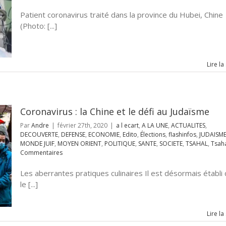
Patient coronavirus traité dans la province du Hubei, Chine
(Photo: [...]
Lire la
Coronavirus : la Chine et le défi au Judaïsme
Par
Andre
|
février 27th, 2020
|
a l ecart
,
A LA UNE
,
ACTUALITES
,
DECOUVERTE
,
DEFENSE
,
ECONOMIE
,
Edito
,
Élections
,
flashinfos
,
JUDAISM
MONDE JUIF
,
MOYEN ORIENT
,
POLITIQUE
,
SANTE
,
SOCIETE
,
TSAHAL
,
Tsah
Commentaires
Les aberrantes pratiques culinaires Il est désormais établi
le [...]
Lire la