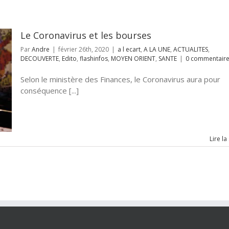
Le Coronavirus et les bourses
Par
Andre
|
février 26th, 2020
|
a l ecart
,
A LA UNE
,
ACTUALITES
,
DECOUVERTE
,
Edito
,
flashinfos
,
MOYEN ORIENT
,
SANTE
|
0 commentair
Selon le ministère des Finances, le Coronavirus aura pour
conséquence [...]
Lire la