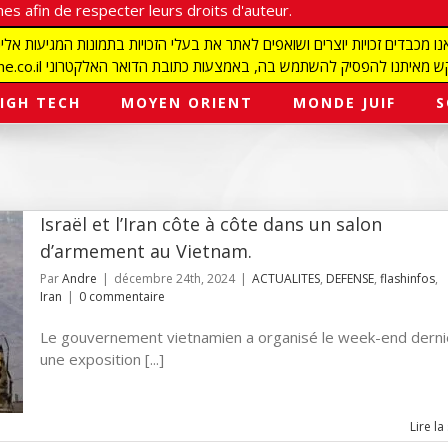
es afin de respecter leurs droits d'auteur.
redaction@israelmagazine.co.il סיק להשתמש בה, באמצעות כתובת הדואר האלקטרוני
IGH TECH
MOYEN ORIENT
MONDE JUIF
S
Israël et l’Iran côte à côte dans un salon
d’armement au Vietnam.
Par
Andre
|
décembre 24th, 2024
|
ACTUALITES
,
DEFENSE
,
flashinfos
,
Iran
|
0 commentaire
Le gouvernement vietnamien a organisé le week-end derni
une exposition [...]
Lire la