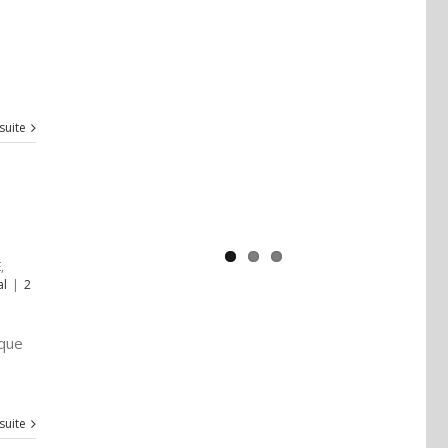
Yaïr Golan : une démocratie pour
un seul camp
 suite
E
,
al
|
2
 que
 suite