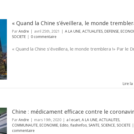
« Quand la Chine s’éveillera, le monde trembler
Par
Andre
|
avril 25th, 2021
|
A LA UNE
,
ACTUALITES
,
DEFENSE
,
ECONO
SOCIETE
|
0 commentaire
« Quand la Chine s’éveillera, le monde tremblera !» Par le Dr 
Lire la
Chine : médicament efficace contre le coronavi
Par
Andre
|
mars 19th, 2020
|
a l ecart
,
A LA UNE
,
ACTUALITES
,
COMMUNAUTE
,
ECONOMIE
,
Edito
,
flashinfos
,
SANTE
,
SCIENCE
,
SOCIETE
|
commentaire