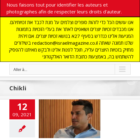
Nous faisons tout pour identifier les auteurs et
photographes afin de respecter leurs droits d'auteur.
אנו עושים הכל כדי לזהות סופרים וצלמים על מנת לכבד את זכויותיהם.
אנו מכבדים זכויות יוצרים ושואפים לאתר את בעלי הזכויות בתמונות
המגיעות אלינו כנדרש בסעיף 27א בנושא זכויות יוצרים. אם זיהית
בשידורים redaction@israelmagazine.co.il שלנו תמונה שאתה
מחזיק בזכויות היוצרים עליה, תוכל לפנות אלינו ולבקש מאיתנו להפסיק
להשתמש בה, באמצעות כתובת הדואר האלקטרוני
Aller à...
Chikli
12
Hai Chikli le
09, 2021
 rebelle qui a
non à Neftali
Bennet
 UNE
DEFENSE