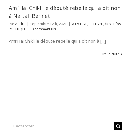
nfos
POLITIQUE
Ami’Hai Chikli le député rebelle qui a dit non
à Neftali Bennet
Par
Andre
|
septembre 12th, 2021
|
A LA UNE
,
DEFENSE
,
flashinfos
,
POLITIQUE
|
0 commentaire
Ami’Hai Chikli le député rebelle qui a dit non à [...]
Lire la suite
Rechercher: