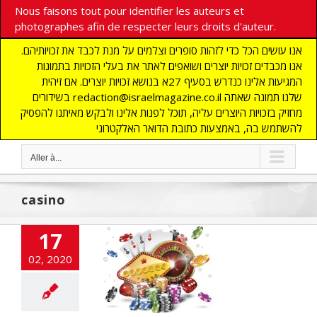
Nous faisons tout pour identifier les auteurs et
photographes afin de respecter leurs droits d'auteur.
אנו עושים הכל כדי לזהות סופרים וצלמים על מנת לכבד את זכויותיהם.
אנו מכבדים זכויות יוצרים ושואפים לאתר את בעלי הזכויות בתמונות
המגיעות אלינו כנדרש בסעיף 27א בנושא זכויות יוצרים. אם זיהית
בשידורים redaction@israelmagazine.co.il שלנו תמונה שאתה
מחזיק בזכויות היוצרים עליה, תוכל לפנות אלינו ולבקש מאיתנו להפסיק
להשתמש בה, באמצעות כתובת הדואר האלקטרוני
Aller à...
casino
17
strie du Jeu en
02, 2020
Israël
NE
ACTUALITES
NOMIE
Edito
flashinfos