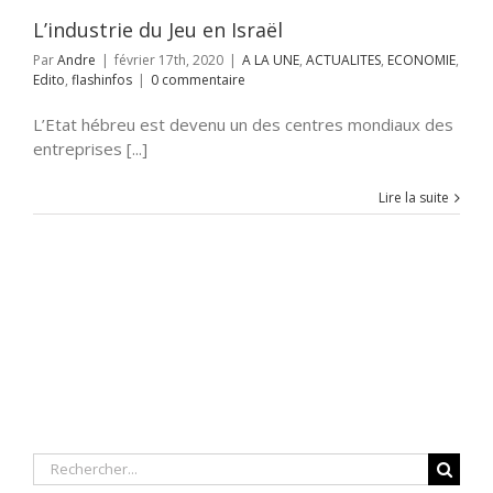
L’industrie du Jeu en Israël
Par
Andre
|
février 17th, 2020
|
A LA UNE
,
ACTUALITES
,
ECONOMIE
,
Edito
,
flashinfos
|
0 commentaire
L’Etat hébreu est devenu un des centres mondiaux des
entreprises [...]
Lire la suite
Rechercher: