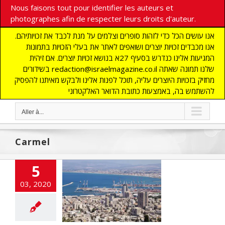
Nous faisons tout pour identifier les auteurs et
photographes afin de respecter leurs droits d'auteur.
אנו עושים הכל כדי לזהות סופרים וצלמים על מנת לכבד את זכויותיהם.
אנו מכבדים זכויות יוצרים ושואפים לאתר את בעלי הזכויות בתמונות
המגיעות אלינו כנדרש בסעיף 27א בנושא זכויות יוצרים. אם זיהית
בשידורים redaction@israelmagazine.co.il שלנו תמונה שאתה
מחזיק בזכויות היוצרים עליה, תוכל לפנות אלינו ולבקש מאיתנו להפסיק
להשתמש בה, באמצעות כתובת הדואר האלקטרוני
Aller à...
Carmel
5
ansformations
03, 2020
 Baie de Haïfa
cart
A LA UNE
TES
CHRONIQUE
NOMIE
Edito
s
MOYEN ORIENT