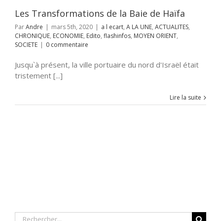
SOCIETE
Les Transformations de la Baie de Haïfa
Par
Andre
|
mars 5th, 2020
|
a l ecart
,
A LA UNE
,
ACTUALITES
,
CHRONIQUE
,
ECONOMIE
,
Edito
,
flashinfos
,
MOYEN ORIENT
,
SOCIETE
|
0 commentaire
Jusqu`à présent, la ville portuaire du nord d'Israël était
tristement [...]
Lire la suite
Rechercher: